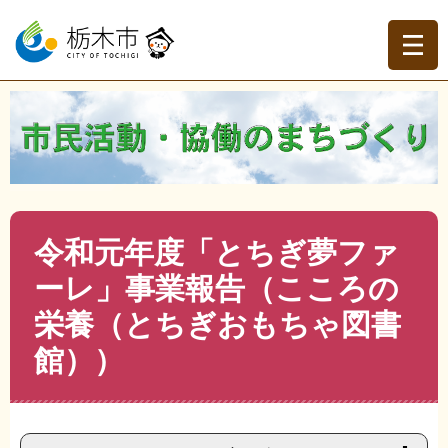
ペ
メ
ー
ニ
ジ
ュ
の
ー
先
を
現在地
頭
飛
トップページ
>
分類でさがす
>
くらしの情報
>
地域づく
で
ば
り・協働
>
市民活動・NPO
>
市民活動・NPO
>
令和元年
す。
し
度「とちぎ夢ファーレ」事業報告（こころの栄養（とちぎ
て
おもちゃ図書館））
本
文
本
令和元年度「とちぎ夢ファ
へ
文
ーレ」事業報告（こころの
栄養（とちぎおもちゃ図書
館））