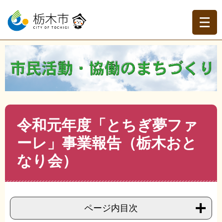
ペ
メ
ー
ニ
ジ
ュ
の
ー
先
を
現在地
頭
飛
トップページ
>
分類でさがす
>
くらしの情報
>
地域づく
で
ば
り・協働
>
市民活動・NPO
>
市民活動・NPO
>
令和元年
す。
し
度「とちぎ夢ファーレ」事業報告（栃木おとなり会）
て
本
文
本
令和元年度「とちぎ夢ファ
へ
文
ーレ」事業報告（栃木おと
なり会）
ページ内目次