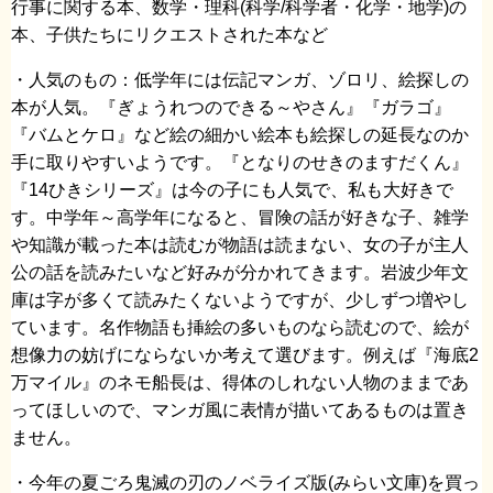
行事に関する本、数学・理科(科学/科学者・化学・地学)の
本、子供たちにリクエストされた本など
・人気のもの：低学年には伝記マンガ、ゾロリ、絵探しの
本が人気。『ぎょうれつのできる～やさん』『ガラゴ』
『バムとケロ』など絵の細かい絵本も絵探しの延長なのか
手に取りやすいようです。『となりのせきのますだくん』
『14ひきシリーズ』は今の子にも人気で、私も大好きで
す。中学年～高学年になると、冒険の話が好きな子、雑学
や知識が載った本は読むが物語は読まない、女の子が主人
公の話を読みたいなど好みが分かれてきます。岩波少年文
庫は字が多くて読みたくないようですが、少しずつ増やし
ています。名作物語も挿絵の多いものなら読むので、絵が
想像力の妨げにならないか考えて選びます。例えば『海底2
万マイル』のネモ船長は、得体のしれない人物のままであ
ってほしいので、マンガ風に表情が描いてあるものは置き
ません。
・今年の夏ごろ鬼滅の刃のノベライズ版(みらい文庫)を買っ