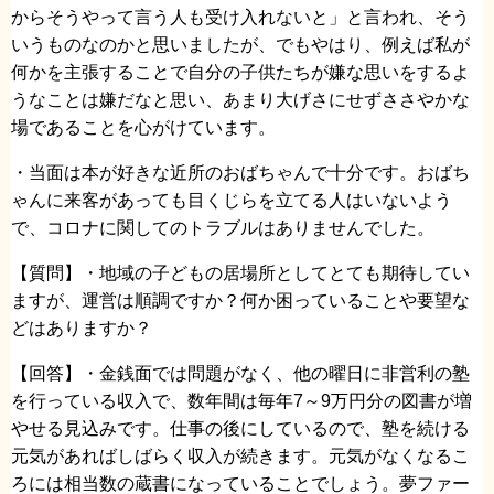
からそうやって言う人も受け入れないと」と言われ、そう
いうものなのかと思いましたが、でもやはり、例えば私が
何かを主張することで自分の子供たちが嫌な思いをするよ
うなことは嫌だなと思い、あまり大げさにせずささやかな
場であることを心がけています。
・当面は本が好きな近所のおばちゃんで十分です。おばち
ゃんに来客があっても目くじらを立てる人はいないよう
で、コロナに関してのトラブルはありませんでした。
【質問】・地域の子どもの居場所としてとても期待してい
ますが、運営は順調ですか？何か困っていることや要望な
どはありますか？
【回答】・金銭面では問題がなく、他の曜日に非営利の塾
を行っている収入で、数年間は毎年7～9万円分の図書が増
やせる見込みです。仕事の後にしているので、塾を続ける
元気があればしばらく収入が続きます。元気がなくなるこ
ろには相当数の蔵書になっていることでしょう。夢ファー