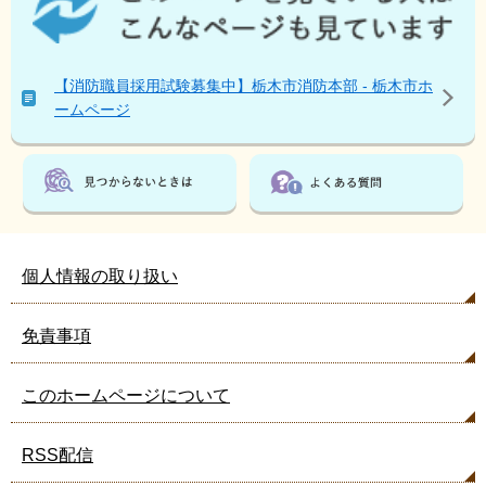
の
ペ
ー
ジ
【消防職員採用試験募集中】栃木市消防本部 - 栃木市ホ
を
ームページ
見
て
い
る
人
は
こ
個人情報の取り扱い
ん
な
免責事項
ペ
ー
ジ
このホームページについて
も
見
RSS配信
て
い