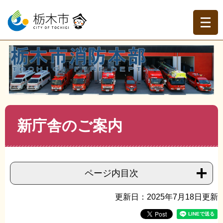
ペ
メ
ー
ニ
ジ
ュ
の
ー
先
を
現在地
頭
飛
トップページ
>
栃木市消防本部
>
消防本部
>
消防本部の
で
ば
紹介
>
>
新庁舎のご案内
す。
し
て
本
文
本
新庁舎のご案内
へ
文
ページ内目次
更新日：2025年7月18日更新