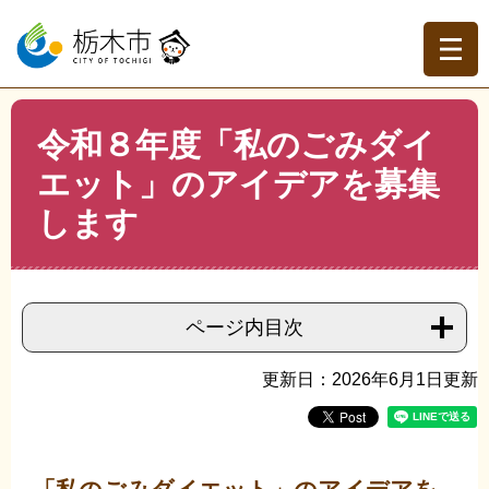
ペ
メ
ー
ニ
ジ
ュ
の
ー
先
を
現在地
本
頭
飛
令和８年度「私のごみダイ
文
トップページ
>
分類でさがす
>
くらしの情報
>
ごみ・衛
で
ば
生
>
ごみ・リサイクル
>
令和８年度「私のごみダイエッ
エット」のアイデアを募集
す。
し
ト」のアイデアを募集します
て
します
本
文
へ
ページ内目次
更新日：2026年6月1日更新