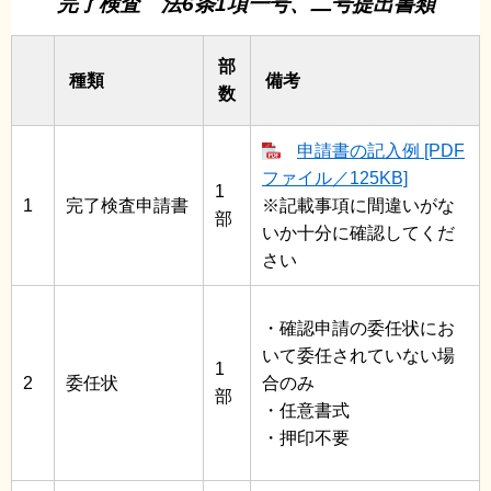
完了検査 法6条1項一号、二号提出書類
部
種類
備考
数
申請書の記入例 [PDF
ファイル／125KB]
1
1
完了検査申請書
※記載事項に間違いがな
部
いか十分に確認してくだ
さい
・確認申請の委任状にお
いて委任されていない場
1
2
委任状
合のみ
部
・任意書式
・押印不要