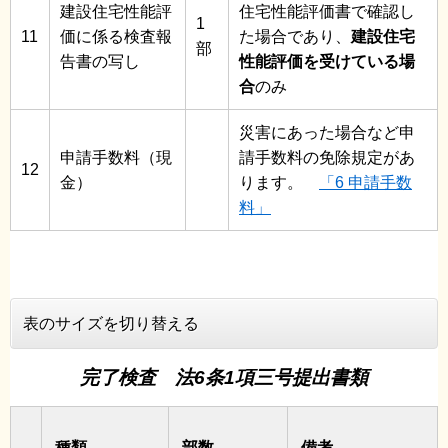
建設住宅性能評
住宅性能評価書で確認し
1
11
価に係る検査報
た場合であり、
建設住宅
部
告書の写し
性能評価を受けている場
合
のみ
災害にあった場合など申
申請手数料（現
請手数料の免除規定があ
12
金）
ります。
「6 申請手数
料」
表のサイズを切り替える
完了検査 法6条1項三号提出書類
種類
部数
備考