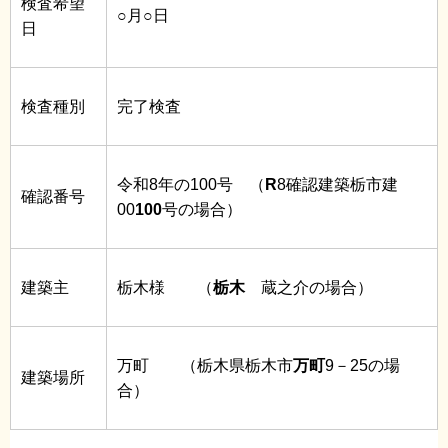
検査希望
○月○日
日
検査種別
完了検査
令和8年の100号 （
R
8確認建築栃市建
確認番号
00
100
号の場合）
建築主
栃木様 （
栃木
蔵之介の場合）
万町 （栃木県栃木市
万町
9－25の場
建築場所
合）