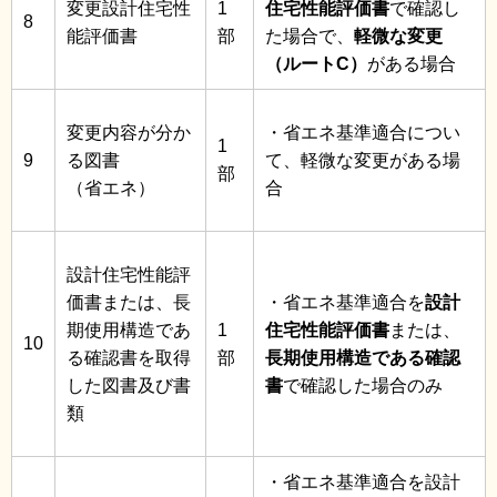
変更設計住宅性
1
住宅性能評価書
で確認し
8
能評価書
部
た場合で、
軽微な変更
（ルートC）
がある場合
変更内容が分か
・省エネ基準適合につい
1
9
る図書
て、軽微な変更がある場
部
（省エネ）
合
設計住宅性能評
価書または、長
・省エネ基準適合を
設計
期使用構造であ
1
住宅性能評価書
または、
10
る確認書を取得
部
長期使用構造である確認
した図書及び書
書
で確認した場合のみ
類
・省エネ基準適合を設計