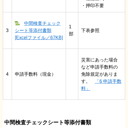
・押印不要
中間検査チェック
1
3
シート等添付書類
下表参照
部
[Excelファイル／67KB]
災害にあった場合
など申請手数料の
4
申請手数料（現金）
免除規定がありま
す。
「6 申請手数
料」
中間検査チェックシート等添付書類