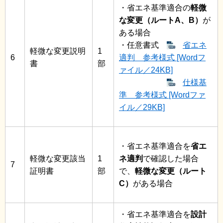
・省エネ基準適合の
軽微
な変更（ルートA、B）
が
ある場合
・任意書式
省エネ
軽微な変更説明
1
6
適判 参考様式 [Wordフ
書
部
ァイル／24KB]
仕様基
準 参考様式 [Wordファ
イル／29KB]
・省エネ基準適合を
省エ
軽微な変更該当
1
ネ適判
で確認した場合
7
証明書
部
で、
軽微な変更（ルート
C）
がある場合
・省エネ基準適合を
設計