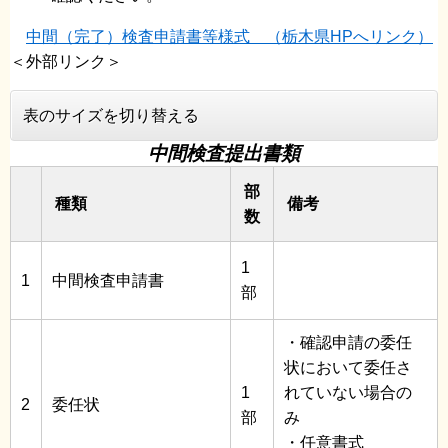
中間（完了）検査申請書等様式 （栃木県HPへリンク）
＜外部リンク＞
表のサイズを切り替える
中間検査提出書類
部
種類
備考
数
1
1
中間検査申請書
部
・確認申請の委任
状において委任さ
1
れていない場合の
2
委任状
部
み
・任意書式