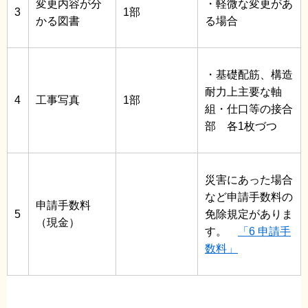
変更内容が分
・軽微な変更があ
3
1部
かる図書
る場合
・基礎配筋、構造
耐力上主要な軸
4
工事写真
1部
組・仕口等の接合
部 各1枚づつ
災害にあった場合
など申請手数料の
申請手数料
5
免除規定がありま
（現金）
す。
「6 申請手
数料」