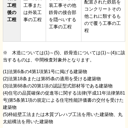
配置された鉄筋を
工程
工事また
装工事その他
コンクリートその
後の
は外装工
鉄骨の接合部
他これに類するも
工程
事の工程
を隠ぺいする
ので覆う工事の工
工事の工程
程
※ 木造については(1)～(5)、鉄骨造については(1)～(4)に該
当するものは、中間検査対象外となります。
(1)法第6条の4第1項第1号に掲げる建築物
(2)法第18条または第85条の適用を受ける建築物
(3)法第68条の20第1項の認証型式部材等である建築物
(4)住宅の品質確保の促進等に関する法律(平成11年法律第81
号)第5条第1項の規定による住宅性能評価書の交付を受けた
建築物
(5)枠組壁工法または木質プレハブ工法を用いた建築物、丸
太組構法を用いた建築物