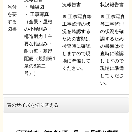
況報告書
状況報告書
添付
・ 軸組図
を要
・ 工事写真
※ 工事写真等
※ 工事写真
する
（全景・屋根
工事監理の状
等工事監理
図書
の小屋組み・
況を確認する
の状況を確
構造耐力上主
ための書類は
認するため
要な軸組み・
検査時に確認
の書類は検
耐力壁・基礎
しますので現
査時に確認
配筋（規則第4
場に準備して
しますので
条の8第二
ください。
現場に準備
号））
してくださ
い。
表のサイズを切り替える