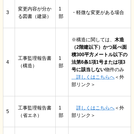
変更内容が分か
1
3
・軽微な変更がある場合
る図書（建築）
部
※構造に関しては、
木造
（2階建以下）かつ延べ面
積300平方メートル以下の
工事監理報告書
1
4
法第6条1項1号または項3
（構造）
部
号に該当しない
物件のみ
詳しくはこちらへ
＜外
部リンク＞
工事監理報告書
1
詳しくはこちらへ
＜外
5
（省エネ）
部
部リンク＞