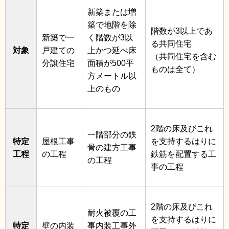
新築または増
築で地階を除
階数が3以上であ
新築で一
く階数が3以
る共同住宅
対象
戸建ての
上かつ延べ床
（共同住宅を含む
分譲住宅
面積が500平
ものは全て）
方メートル以
上のもの
2階の床及びこれ
一階部分の鉄
特定
屋根工事
を支持するはりに
骨の建方工事
工程
の工程
鉄筋を配置する工
の工程
事の工程
2階の床及びこれ
耐火被覆の工
を支持するはりに
特定
壁の内装
事内装工事外