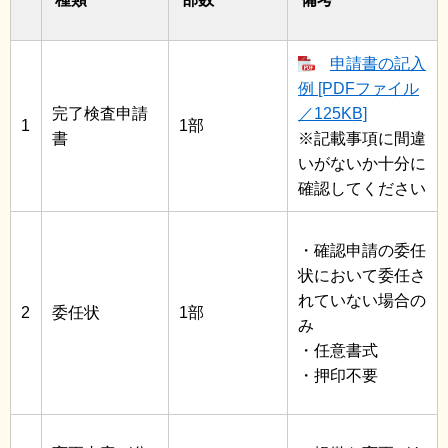
申請書の記入
例 [PDFファイル
完了検査申請
／125KB]
1
1部
書
※記載事項に間違
いがないか十分に
確認してください
・確認申請の委任
状において委任さ
れていない場合の
2
委任状
1部
み
・任意書式
・押印不要