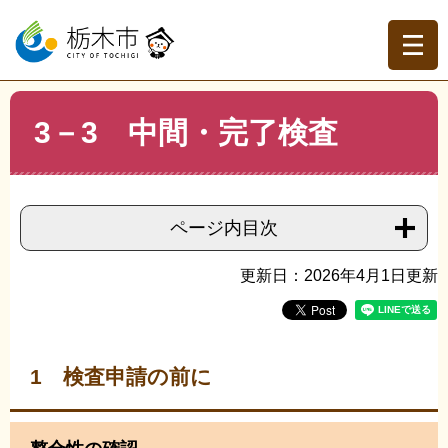
ペ
メ
ー
ニ
ジ
ュ
の
ー
先
を
現在地
本
頭
飛
3－3 中間・完了検査
文
トップページ
>
組織でさがす
>
建築指導課
>
3－3 中
で
ば
間・完了検査
す。
し
て
本
ページ内目次
文
へ
更新日：2026年4月1日更新
1 検査申請の前に