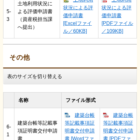
土地利用状況に
状況による評
状況による評
5-
よる評価申請書
価申請書
価申請書
3
（資産税担当課
[Excelファイ
[PDFファイル
へ提出）
ル／60KB]
／109KB]
その他
表のサイズを切り替える
名称
ファイル形式
建築台帳
建築台帳
建築台帳等記載事
等記載事項証
等記載事項証
6-
項証明書交付申請
明書交付申請
明書交付申請
1
書
書 [Wordファ
書 [PDFファ