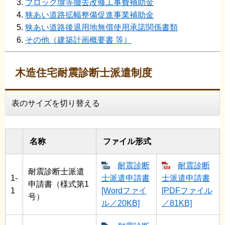
ブロック塀等撤去改修工事費補助金
狭あい道路拡幅整備促進事業補助金
狭あい道路後退用地無償使用承諾関係書類
その他（建築計画概要書 等）
木造住宅耐震診断士派遣制度
表のサイズを切り替える
名称
ファイル形式
耐震診断
耐震診断
耐震診断士派遣
1-
士派遣申請書
士派遣申請書
申請書（様式第1
1
[Wordファイ
[PDFファイル
号）
ル／20KB]
／81KB]