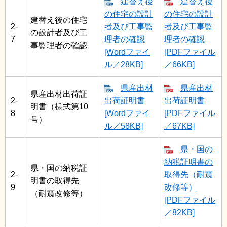
建替え後
建替え後
の住宅の設計
の住宅の設計
建替え後の住宅
2-
者及び工事監
者及び工事監
の設計者及び工
7
理者の確認
理者の確認
事監理者の確認
[Wordファイ
[PDFファイル
ル／28KB]
／66KB]
県産出材
県産出材
県産出材出荷証
2-
出荷証明書
出荷証明書
明書（様式第10
8
[Wordファイ
[PDFファイル
号）
ル／58KB]
／67KB]
県・国の
納税証明書の
県・国の納税証
2-
取得先（耐震
明書の取得先
9
改修等）
（耐震改修等）
[PDFファイル
／82KB]