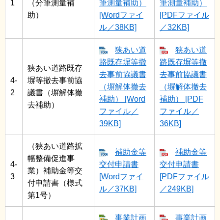
1
（分筆測量補
筆測量補助）
筆測量補助）
助）
[Wordファイ
[PDFファイル
ル／38KB]
／32KB]
狭あい道
狭あい道
路既存塀等撤
路既存塀等撤
狭あい道路既存
去事前協議書
去事前協議書
4-
塀等撤去事前協
（塀解体撤去
（塀解体撤去
2
議書（塀解体撤
補助） [Word
補助） [PDF
去補助）
ファイル／
ファイル／
39KB]
36KB]
（狭あい道路拡
補助金等
補助金等
幅整備促進事
4-
交付申請書
交付申請書
業）補助金等交
3
[Wordファイ
[PDFファイル
付申請書（様式
ル／37KB]
／249KB]
第1号）
事業計画
事業計画