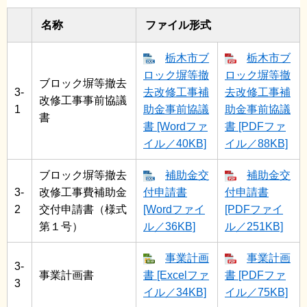
名称
ファイル形式
栃木市ブ
栃木市ブ
ロック塀等撤
ロック塀等撤
ブロック塀等撤去
3-
去改修工事補
去改修工事補
改修工事事前協議
1
助金事前協議
助金事前協議
書
書 [Wordファ
書 [PDFファ
イル／40KB]
イル／88KB]
ブロック塀等撤去
補助金交
補助金交
3-
改修工事費補助金
付申請書
付申請書
2
交付申請書（様式
[Wordファイ
[PDFファイ
第１号）
ル／36KB]
ル／251KB]
事業計画
事業計画
3-
事業計画書
書 [Excelファ
書 [PDFファ
3
イル／34KB]
イル／75KB]