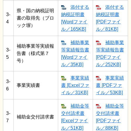
添付する
添付する
県・国の納税証明
3-
納税証明書
納税証明書
書の取得先（ブロ
4
[Wordファイ
[PDFファイ
ック塀）
ル／165KB]
ル／81KB]
補助事業
補助事業
補助事業等実績報
3-
等実績報告書
等実績報告書
告書（様式第７
5
[Wordファイ
[PDFファイ
号）
ル／35KB]
ル／252KB]
事業実績
事業実績
3-
事業実績書
書 [Excelファ
書 [PDFファ
6
イル／31KB]
イル／53KB]
補助金等
補助金等
3-
交付請求書
交付請求書
補助金交付請求書
7
[Excelファイ
[PDFファイ
ル／51KB]
ル／88KB]