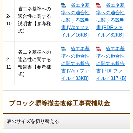
省エネ基
省エネ基
省エネ基準への
準への適合性
準への適合性
2-
適合性に関する
に関する説明
に関する説明
10
説明書【参考様
書 [Wordファ
書 [PDFファ
式】
イル／16KB]
イル／82KB]
省エネ基
省エネ基
省エネ基準への
準への適合性
準への適合性
2-
適合性に関する
に関する報告
に関する報告
11
報告書【参考様
書 [Wordファ
書 [PDFファ
式】
イル／33KB]
イル／317KB]
ブロック塀等撤去改修工事費補助金
表のサイズを切り替える