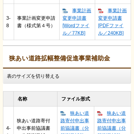
事業計画
事業計画
3-
事業計画変更申請
変更申請書
変更申請書
8
書（様式第４号）
[Wordファイ
[PDFファイ
ル／77KB]
ル／240KB]
狭あい道路拡幅整備促進事業補助金
表のサイズを切り替える
名称
ファイル形式
狭あい道
狭あい道
狭あい道路寄付
路寄付申出事
路寄付申出事
4-
申出事前協議書
前協議書（分
前協議書（分