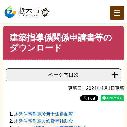
ペ
メ
ー
ニ
ジ
ュ
の
ー
先
を
現在地
本
頭
飛
建築指導係関係申請書等の
文
トップページ
>
分類でさがす
>
事業者の方へ
>
建築
>
建
で
ば
築関連・建築指導
>
建築指導係関係申請書等のダウンロー
ダウンロード
す。
し
ド
て
本
文
へ
ページ内目次
更新日：2024年4月1日更新
木造住宅耐震診断士派遣制度
木造住宅耐震改修費等補助金