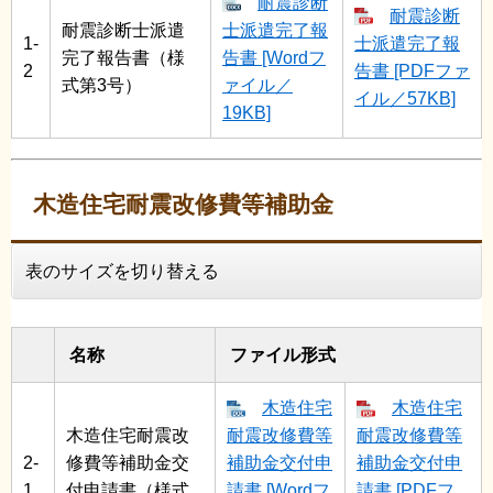
耐震診断
耐震診断
耐震診断士派遣
士派遣完了報
1-
士派遣完了報
完了報告書（様
告書 [Wordフ
2
告書 [PDFファ
式第3号）
ァイル／
イル／57KB]
19KB]
木造住宅耐震改修費等補助金
表のサイズを切り替える
名称
ファイル形式
木造住宅
木造住宅
木造住宅耐震改
耐震改修費等
耐震改修費等
2-
修費等補助金交
補助金交付申
補助金交付申
1
付申請書（様式
請書 [Wordフ
請書 [PDFフ