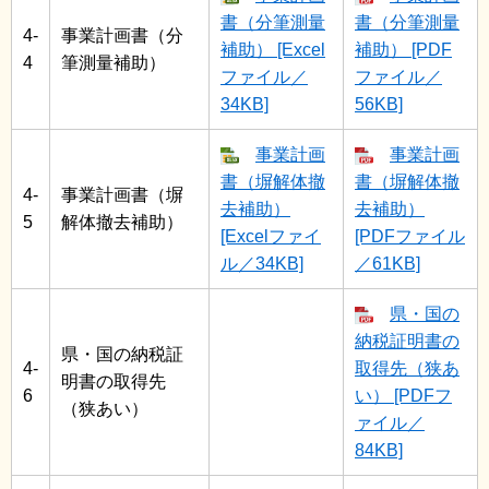
書（分筆測量
書（分筆測量
4-
事業計画書（分
補助） [Excel
補助） [PDF
4
筆測量補助）
ファイル／
ファイル／
34KB]
56KB]
事業計画
事業計画
書（塀解体撤
書（塀解体撤
4-
事業計画書（塀
去補助）
去補助）
5
解体撤去補助）
[Excelファイ
[PDFファイル
ル／34KB]
／61KB]
県・国の
納税証明書の
県・国の納税証
4-
取得先（狭あ
明書の取得先
6
い） [PDFフ
（狭あい）
ァイル／
84KB]