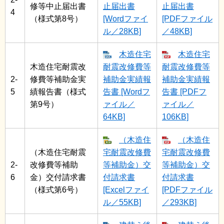
修等中止届出書
止届出書
止届出書
4
（様式第8号）
[Wordファイ
[PDFファイル
ル／28KB]
／48KB]
木造住宅
木造住宅
木造住宅耐震改
耐震改修費等
耐震改修費等
2-
修費等補助金実
補助金実績報
補助金実績報
5
績報告書（様式
告書 [Wordフ
告書 [PDFフ
第9号）
ァイル／
ァイル／
64KB]
106KB]
（木造住
（木造住
（木造住宅耐震
宅耐震改修費
宅耐震改修費
2-
改修費等補助
等補助金）交
等補助金）交
6
金）交付請求書
付請求書
付請求書
（様式第6号）
[Excelファイ
[PDFファイル
ル／55KB]
／293KB]