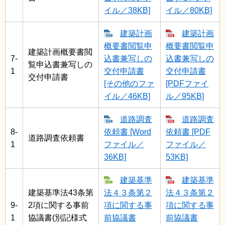
イル／38KB]
イル／80KB]
建築計画
建築計画
概要書閲覧申
概要書閲覧申
建築計画概要書閲
7-
込書兼写しの
込書兼写しの
覧申込書兼写しの
1
交付申請書
交付申請書
交付申請書
[その他のファ
[PDFファイ
イル／46KB]
ル／95KB]
道路調査
道路調査
8-
依頼書 [Word
依頼書 [PDF
道路調査依頼書
1
ファイル／
ファイル／
36KB]
53KB]
建築基準
建築基準
建築基準法43条第
法４３条第２
法４３条第２
9-
2項に関する事前
項に関する事
項に関する事
1
協議書(別記様式
前協議書
前協議書