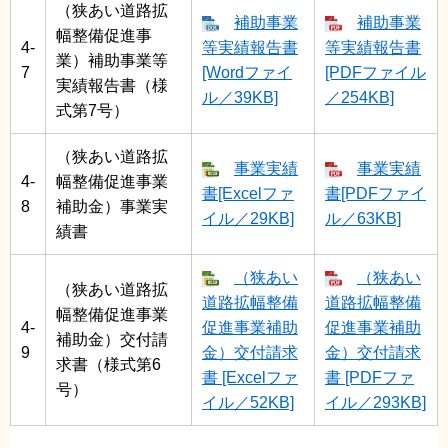
（狭あい道路拡
補助事業
補助事業
幅整備促進事
4-
等実績報告書
等実績報告書
業）補助事業等
7
[Wordファイ
[PDFファイル
実績報告書（様
ル／39KB]
／254KB]
式第7号）
（狭あい道路拡
事業実績
事業実績
4-
幅整備促進事業
書[Excelファ
書[PDFファイ
8
補助金）事業実
イル／29KB]
ル／63KB]
績書
（狭あい
（狭あい
（狭あい道路拡
道路拡幅整備
道路拡幅整備
幅整備促進事業
4-
促進事業補助
促進事業補助
補助金）交付請
9
金）交付請求
金）交付請求
求書（様式第6
書 [Excelファ
書 [PDFファ
号）
イル／52KB]
イル／293KB]