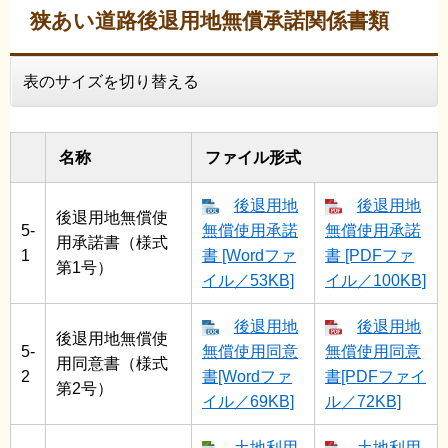
狭あい道路後退用地無償承諾関係書類
表のサイズを切り替える
名称
ファイル形式
後退用地
後退用地
後退用地無償使
5-
無償使用承諾
無償使用承諾
用承諾書（様式
1
書 [Wordファ
書 [PDFファ
第1号）
イル／53KB]
イル／100KB]
後退用地
後退用地
後退用地無償使
5-
無償使用同意
無償使用同意
用同意書（様式
2
書[Wordファ
書[PDFファイ
第2号）
イル／69KB]
ル／72KB]
土地利用
土地利用