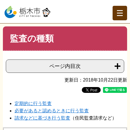
ペ
メ
ー
ニ
ジ
ュ
の
ー
先
を
現在地
本
頭
飛
監査の種類
文
トップページ
>
分類でさがす
>
市政情報
>
市政運営・行
で
ば
財政改革
>
監査
>
監査の種類
す。
し
て
本
ページ内目次
文
へ
更新日：2018年10月22日更新
定期的に行う監査
必要があると認めるときに行う監査
請求などに基づき行う監査
（住民監査請求など）