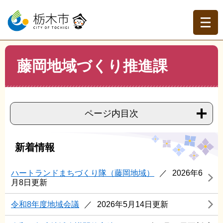
ペ
メ
ー
ニ
ジ
ュ
の
ー
先
を
現在地
本
頭
飛
藤岡地域づくり推進課
文
トップページ
>
組織でさがす
>
藤岡地域づくり推進課
で
ば
す。
し
て
本
ページ内目次
文
へ
新着情報
ハートランドまちづくり隊（藤岡地域）
2026年6
月8日更新
令和8年度地域会議
2026年5月14日更新