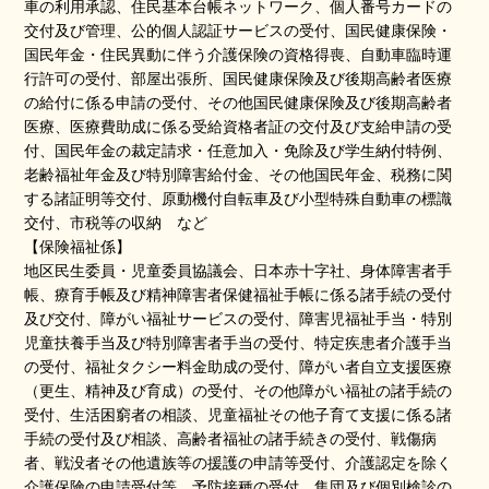
車の利用承認、住民基本台帳ネットワーク、個人番号カードの
交付及び管理、公的個人認証サービスの受付、国民健康保険・
国民年金・住民異動に伴う介護保険の資格得喪、自動車臨時運
行許可の受付、部屋出張所、国民健康保険及び後期高齢者医療
の給付に係る申請の受付、その他国民健康保険及び後期高齢者
医療、医療費助成に係る受給資格者証の交付及び支給申請の受
付、国民年金の裁定請求・任意加入・免除及び学生納付特例、
老齢福祉年金及び特別障害給付金、その他国民年金、税務に関
する諸証明等交付、原動機付自転車及び小型特殊自動車の標識
交付、市税等の収納 など
【保険福祉係】
地区民生委員・児童委員協議会、日本赤十字社、身体障害者手
帳、療育手帳及び精神障害者保健福祉手帳に係る諸手続の受付
及び交付、障がい福祉サービスの受付、障害児福祉手当・特別
児童扶養手当及び特別障害者手当の受付、特定疾患者介護手当
の受付、福祉タクシー料金助成の受付、障がい者自立支援医療
（更生、精神及び育成）の受付、その他障がい福祉の諸手続の
受付、生活困窮者の相談、児童福祉その他子育て支援に係る諸
手続の受付及び相談、高齢者福祉の諸手続きの受付、戦傷病
者、戦没者その他遺族等の援護の申請等受付、介護認定を除く
介護保険の申請受付等、予防接種の受付、集団及び個別検診の