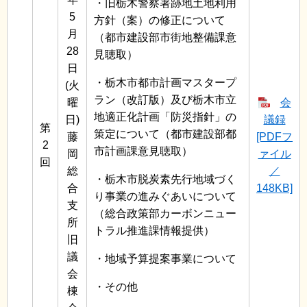
・旧栃木警察署跡地土地利用
5
方針（案）の修正について
月
（都市建設部市街地整備課意
28
見聴取）
日
・栃木市都市計画マスタープ
(火
ラン（改訂版）及び栃木市立
曜
会
地適正化計画「防災指針」の
日)
議録
第
策定について（都市建設部都
藤
[PDFフ
2
市計画課意見聴取）
岡
ァイル
回
総
／
・栃木市脱炭素先行地域づく
合
148KB]
り事業の進みぐあいについて
支
（総合政策部カーボンニュー
所
トラル推進課情報提供）
旧
議
・地域予算提案事業について
会
・その他
棟