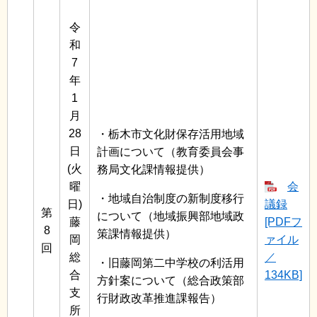
令
和
7
年
1
月
28
・栃木市文化財保存活用地域
日
計画について（教育委員会事
(火
務局文化課情報提供）
曜
会
・地域自治制度の新制度移行
日)
議録
第
について（地域振興部地域政
藤
[PDFフ
8
策課情報提供）
岡
ァイル
回
総
／
・旧藤岡第二中学校の利活用
合
134KB]
方針案について（総合政策部
支
行財政改革推進課報告）
所