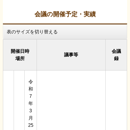
会議の開催予定・実績
表のサイズを切り替える
開催日時
会議
議事等
場所
録
令
和
7
年
3
月
25