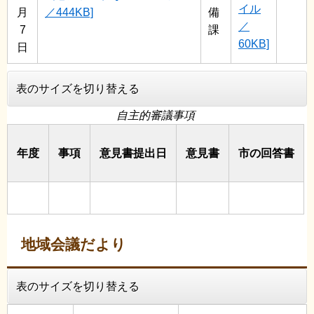
イル
月
／444KB]
備
／
7
課
60KB]
日
表のサイズを切り替える
自主的審議事項
年度
事項
意見書提出日
意見書
市の回答書
地域会議だより
表のサイズを切り替える