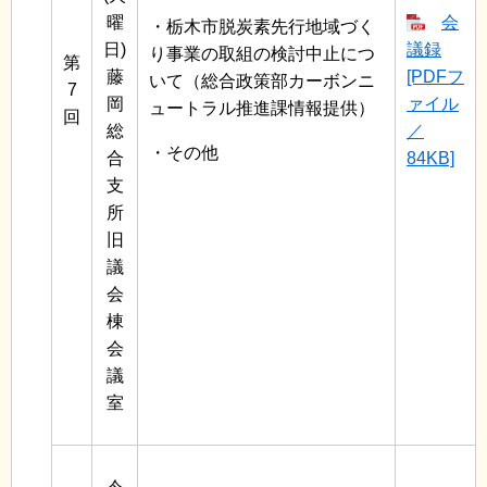
曜
会
・栃木市脱炭素先行地域づく
日)
議録
り事業の取組の検討中止につ
第
藤
[PDFフ
いて（総合政策部カーボンニ
7
岡
ァイル
ュートラル推進課情報提供）
回
総
／
・その他
合
84KB]
支
所
旧
議
会
棟
会
議
室