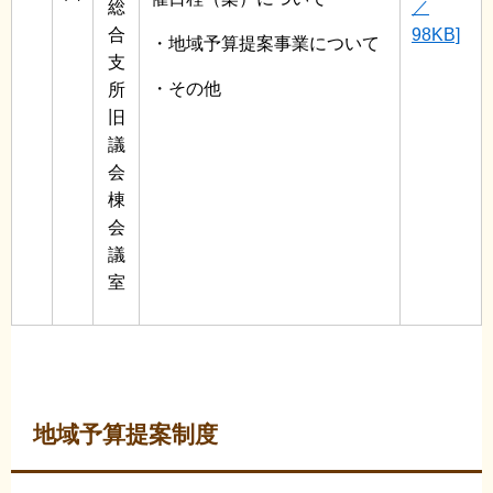
総
／
合
98KB]
・地域予算提案事業について
支
・その他
所
旧
議
会
棟
会
議
室
地域予算提案制度