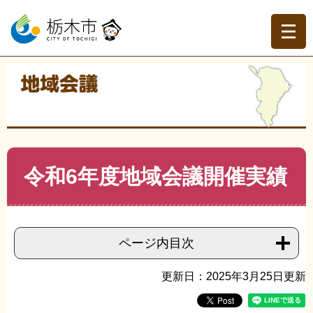
ペ
メ
ー
ニ
ジ
ュ
の
ー
先
を
現在地
頭
飛
トップページ
>
分類でさがす
>
くらしの情報
>
地域づく
で
ば
り・協働
>
地域会議
>
地域会議
>
令和6年度地域会議開催
す。
し
実績
て
本
文
本
令和6年度地域会議開催実績
へ
文
ページ内目次
更新日：2025年3月25日更新