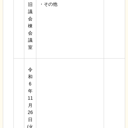
・その他
旧
議
会
棟
会
議
室
令
和
6
年
11
月
26
日
(火