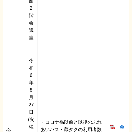
館
2
階
会
議
室
令
和
6
年
8
月
27
日
(火
・コロナ禍以前と以後のふれ
曜
会
あいバス・蔵タクの利用者数
令