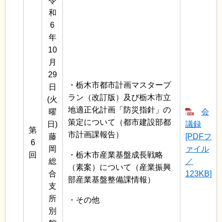
令
和
6
年
10
月
29
・栃木市都市計画マスタープ
日
ラン（改訂版）及び栃木市立
(火
地適正化計画「防災指針」の
曜
会
策定について（都市建設部都
日)
議録
第
市計画課報告）
藤
[PDFフ
6
岡
ァイル
回
・栃木市産業基盤成長戦略
総
／
（素案）について（産業振興
合
123KB]
部産業基盤整備課情報）
支
所
・その他
別