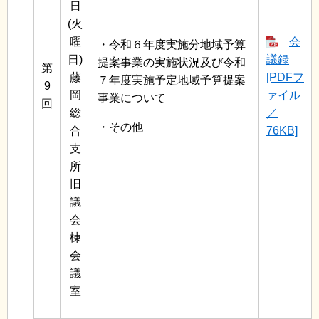
日
(火
曜
会
・令和６年度実施分地域予算
日)
議録
提案事業の実施状況及び令和
第
藤
[PDFフ
７年度実施予定地域予算提案
9
岡
ァイル
事業について
回
総
／
・その他
合
76KB]
支
所
旧
議
会
棟
会
議
室