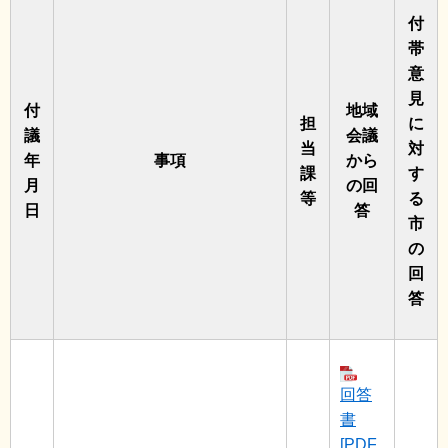
付
帯
意
見
付
地域
担
に
議
会議
当
対
年
事項
から
課
す
月
の回
等
る
日
答
市
の
回
答
回答
書
[PDF