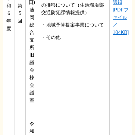
日)
議録
の推移について（生活環境部
和
第
藤
[PDFフ
交通防犯課情報提供）
6
5
岡
ァイル
年
回
総
・地域予算提案事業について
／
度
合
104KB]
・その他
支
所
旧
議
会
棟
会
議
室
令
和