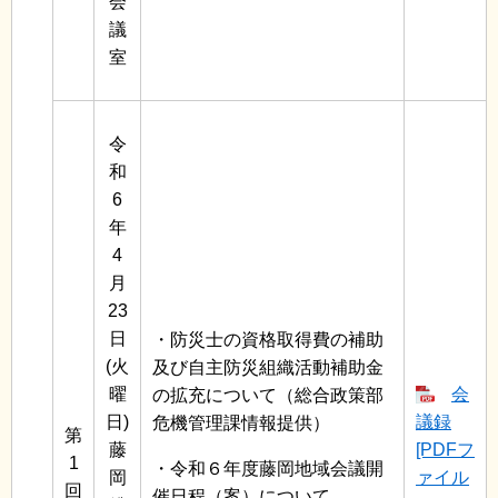
会
議
室
令
和
6
年
4
月
23
日
・防災士の資格取得費の補助
(火
及び自主防災組織活動補助金
曜
会
の拡充について（総合政策部
日)
議録
危機管理課情報提供）
第
藤
[PDFフ
1
・令和６年度藤岡地域会議開
岡
ァイル
回
催日程（案）について