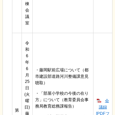
棟
会
議
室
令
和
6
年
6
・藤岡駅前広場について（都
月
市建設部道路河川整備課意見
25
聴取）
日
・「部屋小学校の今後の在り
(火
方」について（教育委員会事
曜
会
務局教育総務課報告）
日)
議録
第
藤
[PDFフ