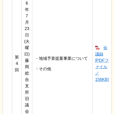
6
年
7
月
23
日
(火
曜
会
日)
議録
第
・地域予算提案事業について
藤
[PDFフ
4
岡
ァイル
・その他
回
総
／
合
156KB]
支
所
旧
議
会