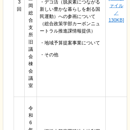
3
・デコ活（脱炭素につながる
岡
ァイル
回
新しい豊かな暮らしを創る国
総
／
民運動）への参画について
合
130KB]
（総合政策学部カーボンニュ
支
ートラル推進課情報提供）
所
旧
・地域予算提案事業について
議
・その他
会
棟
会
議
室
令
和
6
年