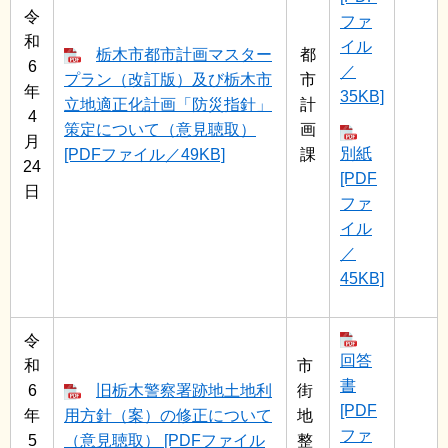
令
ファ
和
イル
栃木市都市計画マスター
都
6
／
プラン（改訂版）及び栃木市
市
年
35KB]
立地適正化計画「防災指針」
計
4
策定について（意見聴取）
画
月
別紙
[PDFファイル／49KB]
課
24
[PDF
日
ファ
イル
／
45KB]
令
回答
和
市
書
6
旧栃木警察署跡地土地利
街
[PDF
年
用方針（案）の修正について
地
ファ
5
（意見聴取） [PDFファイル
整