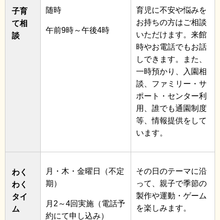
随時
育児に不安や悩みを
子育
お持ちの方はご相談
て相
午前9時～午後4時
いただけます。来館
談
時やお電話でもお話
しできます。また、
一時預かり、入園相
談、ファミリー・サ
ポート・センター利
用、誰でも通園制度
等、情報提供をして
います。
月・木・金曜日（不定
その日のテーマに沿
わく
期）
って、親子で季節の
わく
製作や運動・ゲーム
タイ
月2～4回実施（電話予
を楽しみます。
ム
約にて申し込み）