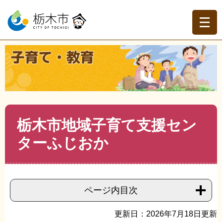
ペ
メ
ー
ニ
ジ
ュ
の
ー
先
を
現在地
頭
飛
トップページ
>
子育て・教育
>
子育て
>
施設・遊び場
>
>
で
ば
栃木市地域子育て支援センターふじおか
す。
し
て
本
文
本
栃木市地域子育て支援セン
へ
文
ターふじおか
ページ内目次
更新日：2026年7月18日更新