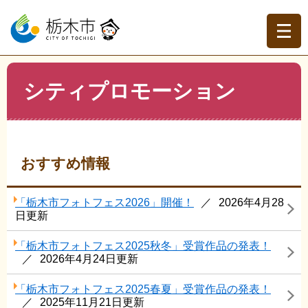
ペ
メ
ー
ニ
ジ
ュ
の
ー
先
を
現在地
本
頭
飛
シティプロモーション
文
トップページ
>
分類でさがす
>
市政情報
>
市の取り組み
>
で
ば
シティプロモーション
す。
し
て
本
文
おすすめ情報
へ
「栃木市フォトフェス2026」開催！
2026年4月28
日更新
「栃木市フォトフェス2025秋冬」受賞作品の発表！
2026年4月24日更新
「栃木市フォトフェス2025春夏」受賞作品の発表！
2025年11月21日更新