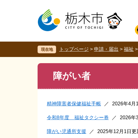
ペ
メ
ー
ニ
ジ
ュ
の
ー
先
を
頭
飛
で
ば
す。
し
トップページ
>
申請・届出
>
福祉
現在地
て
本
文
本
障がい者
へ
文
精神障害者保健福祉手帳
2026年4
令和8年度 福祉タクシー券
2026
障がい児通所支援
2025年12月1日更