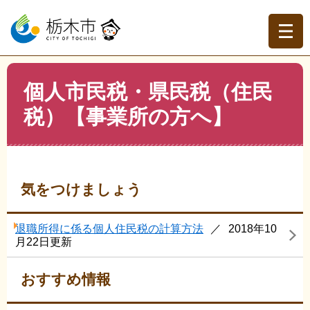
ペ
メ
ー
ニ
ジ
ュ
の
ー
先
を
現在地
本
頭
飛
個人市民税・県民税（住民
文
トップページ
>
分類でさがす
>
事業者の方へ
>
税（企
で
ば
業・事業者）
>
個人市民税・県民税（住民税）【事業所の
税）【事業所の方へ】
す。
し
方へ】
て
本
文
へ
気をつけましょう
退職所得に係る個人住民税の計算方法
2018年10
月22日更新
おすすめ情報