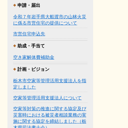
申請・届出
令和７年岩手県大船渡市の山林火災
に係る市営住宅の提供について
市営住宅申込先
助成・手当て
空き家解体費補助金
計画・ビジョン
栃木市空家等管理活用支援法人を指
定しました
空家等管理活用支援法人について
空家等対策の推進に関する協定及び
災害時における被災者相談業務の実
施に関する協定を締結しました（栃
木県司法書士会）