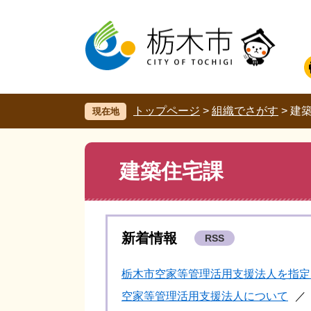
ペ
メ
ー
ニ
ジ
ュ
の
ー
先
を
頭
飛
で
ば
す。
し
トップページ
>
組織でさがす
>
建
現在地
て
本
文
本
建築住宅課
へ
文
新着情報
RSS
栃木市空家等管理活用支援法人を指定
空家等管理活用支援法人について