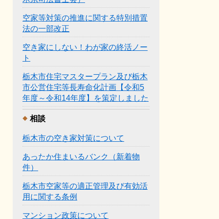
空家等対策の推進に関する特別措置
法の一部改正
空き家にしない！わが家の終活ノー
ト
栃木市住宅マスタープラン及び栃木
市公営住宅等長寿命化計画【令和5
年度～令和14年度】を策定しました
相談
栃木市の空き家対策について
あったか住まいるバンク（新着物
件）
栃木市空家等の適正管理及び有効活
用に関する条例
マンション政策について