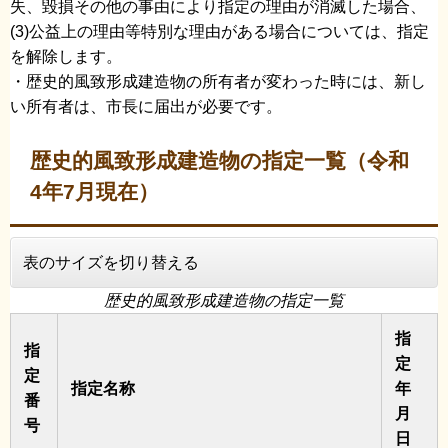
失、毀損その他の事由により指定の理由が消滅した場合、
(3)公益上の理由等特別な理由がある場合については、指定
を解除します。
・歴史的風致形成建造物の所有者が変わった時には、新し
い所有者は、市長に届出が必要です。
歴史的風致形成建造物の指定一覧（令和
4年7月現在）
表のサイズを切り替える
歴史的風致形成建造物の指定一覧
指
指
定
定
指定名称
年
番
月
号
日