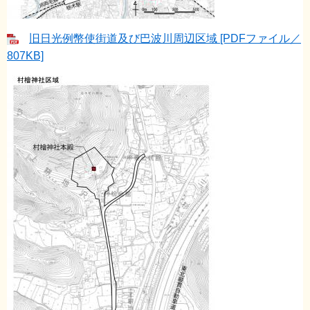
旧日光例幣使街道及び巴波川周辺区域 [PDFファイル／
807KB]