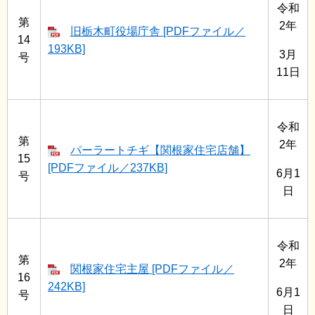
令和
第
2年
旧栃木町役場庁舎 [PDFファイル／
14
193KB]
3月
号
11日
令和
第
2年
パーラートチギ【関根家住宅店舗】
15
[PDFファイル／237KB]
6月1
号
日
令和
第
2年
関根家住宅主屋 [PDFファイル／
16
242KB]
6月1
号
日