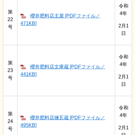
令和
第
4年
櫻井肥料店主屋 [PDFファイル／
22
471KB]
2月1
号
日
令和
第
4年
櫻井肥料店文庫蔵 [PDFファイル／
23
441KB]
2月1
号
日
令和
第
4年
櫻井肥料店煉瓦蔵 [PDFファイル／
24
495KB]
2月1
号