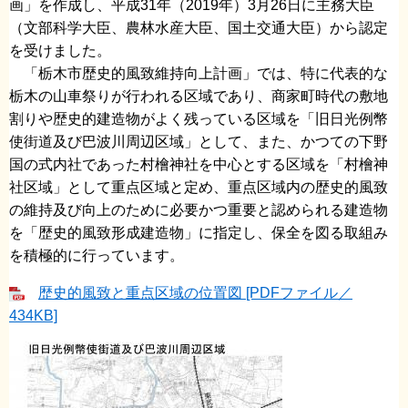
画」を作成し、平成31年（2019年）3月26日に主務大臣
（文部科学大臣、農林水産大臣、国土交通大臣）から認定
を受けました。
「栃木市歴史的風致維持向上計画」では、特に代表的な
栃木の山車祭りが行われる区域であり、商家町時代の敷地
割りや歴史的建造物がよく残っている区域を「旧日光例幣
使街道及び巴波川周辺区域」として、また、かつての下野
国の式内社であった村檜神社を中心とする区域を「村檜神
社区域」として重点区域と定め、重点区域内の歴史的風致
の維持及び向上のために必要かつ重要と認められる建造物
を「歴史的風致形成建造物」に指定し、保全を図る取組み
を積極的に行っています。
歴史的風致と重点区域の位置図 [PDFファイル／
434KB]