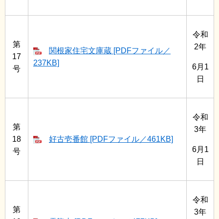
令和
第
2年
関根家住宅文庫蔵 [PDFファイル／
17
237KB]
6月1
号
日
令和
第
3年
18
好古壱番館 [PDFファイル／461KB]
6月1
号
日
令和
第
3年