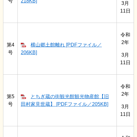
号
218KB]
3月
11日
令和
2年
第4
横山郷土館離れ [PDFファイル／
号
206KB]
3月
11日
令和
2年
第5
とちぎ蔵の街観光館観光物産館【旧
号
田村家見世蔵】 [PDFファイル／205KB]
3月
11日