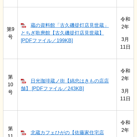
令和
蔵の資料館「古久磯提灯店見世蔵」
2年
第9
とちぎ歌麿館【古久磯提灯店見世蔵】
号
3月
[PDFファイル／199KB]
11日
令和
第
2年
日光珈琲蔵ノ街【綿忠はきもの店店
10
舗】 [PDFファイル／243KB]
3月
号
11日
令和
第
2年
北蔵カフェひがの【佐藤家住宅店
11