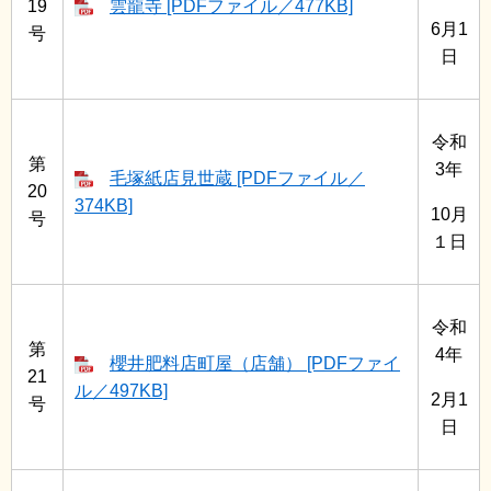
19
雲龍寺 [PDFファイル／477KB]
6月1
号
日
令和
第
3年
毛塚紙店見世蔵 [PDFファイル／
20
374KB]
10月
号
１日
令和
第
4年
櫻井肥料店町屋（店舗） [PDFファイ
21
ル／497KB]
2月1
号
日