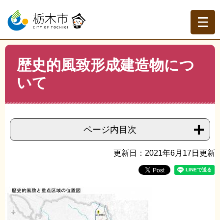
ペ
メ
ー
ニ
ジ
ュ
の
ー
先
を
現在地
本
頭
飛
歴史的風致形成建造物につ
文
トップページ
>
組織でさがす
>
蔵の街課
>
歴史的風致形
で
ば
成建造物について
いて
す。
し
て
本
文
へ
ページ内目次
更新日：2021年6月17日更新