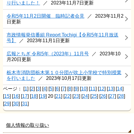
り行いました！
2023年11月7日更新
令和5年11月2日開催 臨時記者会見
2023年11月2
日更新
市政情報発信番組 Report Tochigi【令和5年11月放送
号】
2023年11月1日更新
広報とちぎ 令和5年（2023年）11月号
2023年10
月20日更新
栃木市消防団栃木第１０分団が吹上小学校で特別授業
を行いました
2023年10月17日更新
ページ：
[
1
] [
2
] [
3
] [
4
] [
5
] [
6
] [
7
] [
8
] [
9
] [
10
] [
11
] [
12
] [
13
] [
14
]
[
15
] [
16
] [
17
] [
18
] [
19
] 20 [
21
] [
22
] [
23
] [
24
] [
25
] [
26
] [
27
] [
28
]
[
29
] [
30
] [
31
]
個人情報の取り扱い