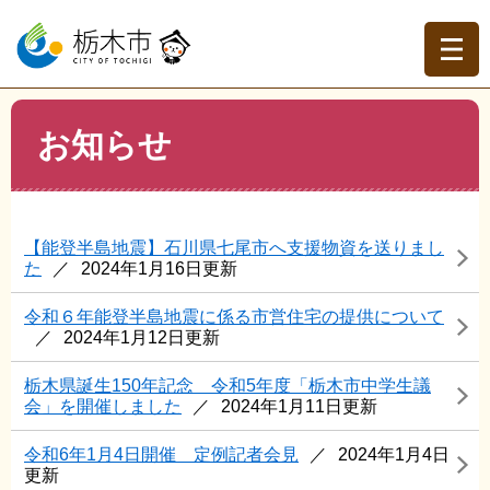
ペ
メ
ー
ニ
ジ
ュ
の
ー
先
を
現在地
本
頭
飛
お知らせ
文
トップページ
>
お知らせ
で
ば
す。
し
て
本
【能登半島地震】石川県七尾市へ支援物資を送りまし
文
た
2024年1月16日更新
へ
令和６年能登半島地震に係る市営住宅の提供について
2024年1月12日更新
栃木県誕生150年記念 令和5年度「栃木市中学生議
会」を開催しました
2024年1月11日更新
令和6年1月4日開催 定例記者会見
2024年1月4日
更新