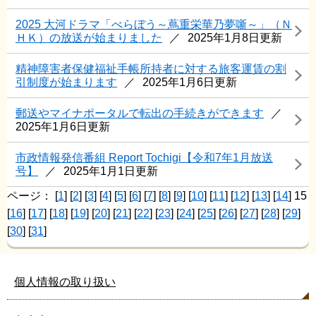
2025 大河ドラマ「べらぼう～蔦重栄華乃夢噺～」（Ｎ
ＨＫ）の放送が始まりました
2025年1月8日更新
精神障害者保健福祉手帳所持者に対する旅客運賃の割
引制度が始まります
2025年1月6日更新
郵送やマイナポータルで転出の手続きができます
2025年1月6日更新
市政情報発信番組 Report Tochigi【令和7年1月放送
号】
2025年1月1日更新
ページ：
[
1
] [
2
] [
3
] [
4
] [
5
] [
6
] [
7
] [
8
] [
9
] [
10
] [
11
] [
12
] [
13
] [
14
] 15
[
16
] [
17
] [
18
] [
19
] [
20
] [
21
] [
22
] [
23
] [
24
] [
25
] [
26
] [
27
] [
28
] [
29
]
[
30
] [
31
]
個人情報の取り扱い