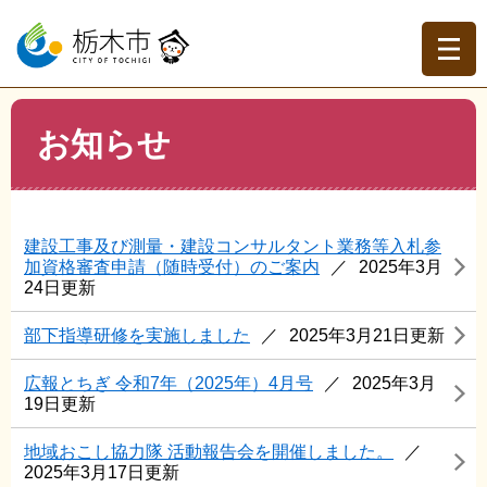
ペ
メ
ー
ニ
ジ
ュ
の
ー
先
を
現在地
本
頭
飛
お知らせ
文
トップページ
>
お知らせ
で
ば
す。
し
て
本
建設工事及び測量・建設コンサルタント業務等入札参
文
加資格審査申請（随時受付）のご案内
2025年3月
へ
24日更新
部下指導研修を実施しました
2025年3月21日更新
広報とちぎ 令和7年（2025年）4月号
2025年3月
19日更新
地域おこし協力隊 活動報告会を開催しました。
2025年3月17日更新