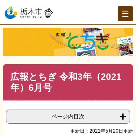
ペ
メ
ー
ニ
ジ
ュ
の
ー
先
を
現在地
頭
飛
トップページ
>
広報とちぎ
>
広報とちぎバックナンバー
>
で
ば
令和3年（2021年） 広報とちぎ
>
>
広報とちぎ 令和3年
す。
し
（2021年）6月号
て
本
文
本
広報とちぎ 令和3年（2021
へ
文
年）6月号
ページ内目次
更新日：2021年5月20日更新