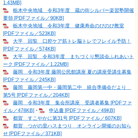
1.43MB]
栃木中央地域 令和3年度 蔵の街シルバー楽習塾開催
要領 [PDFファイル／90KB]
栃木中央地域 令和3年度 健康寿命のびのび教室
[PDFファイル／523KB]
大平 回覧 口腔ケア筋トレ脳トレでフレイル予防！
[PDFファイル／574KB]
大平 回覧 令和3年度 まちづくり懇談会ふれあいト
ーク [PDFファイル／1.22MB]
藤岡 令和3年度 藤岡公民館講座 夏の講座受講生募集
[PDFファイル／245KB]
藤岡 藤岡第一中・藤岡第二中 統合準備会だより
第5号 [PDFファイル／204KB]
藤岡 令和3年度 集会所講座 受講者募集 [PDFファ
イル／478KB]
・
申込書 [PDFファイル／49KB]
都賀 すこやかに第31号 [PDFファイル／607KB]
都賀 つがの里ハスまつり オンライン開催のお知ら
せ [PDFファイル／371KB]