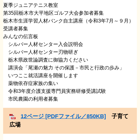
夏季ジュニアテニス教室
​第35回栃木市大平地区ゴルフ大会参加者募集
​栃木市生涯学習人材バンク自主講座（令和3年7月～９月）
受講者募集
みんなの伝言板
シルバー人材センター入会説明会
​ シルバー人材センター刃物研ぎ
​ 栃木県政世論調査に御協力ください
​ 講演会「尾瀬の魅力 その保護－市民と行政の歩み」
​ いつここ就活講座を開催します
​ 薬物依存症家族の集い
​ 令和3年度介護支援専門員実務研修受講試験
​ 市民農園の利用者募集
12ページ [PDFファイル／850KB]
子育て
広場