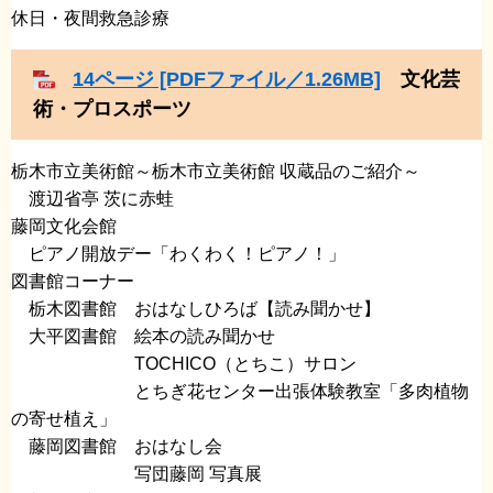
休日・夜間救急診療
14ページ [PDFファイル／1.26MB]
文化芸
術・プロスポーツ
栃木市立美術館～栃木市立美術館 収蔵品のご紹介～
​ 渡辺省亭 茨に赤蛙
藤岡文化会館
​ ピアノ開放デー「わくわく！ピアノ！」
図書館コーナー
栃木図書館 おはなしひろば【読み聞かせ】
大平図書館 絵本の読み聞かせ
TOCHICO（とちこ）サロン
​ とちぎ花センター出張体験教室「多肉植物
の寄せ植え」
藤岡図書館 おはなし会
​ 写団藤岡 写真展