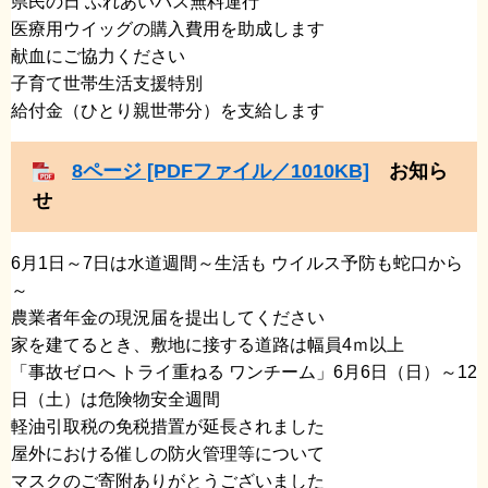
​県民の日 ふれあいバス無料運行
​医療用ウイッグの購入費用を助成します
​献血にご協力ください
​子育て世帯生活支援特別
給付金（ひとり親世帯分）を支給します
8ページ [PDFファイル／1010KB]
お知ら
せ
6月1日～7日は水道週間～生活も ウイルス予防も蛇口から
～
​農業者年金の現況届を提出してください
​家を建てるとき、敷地に接する道路は幅員4ｍ以上
​「事故ゼロへ トライ重ねる ワンチーム」6月6日（日）～12
日（土）は危険物安全週間
​軽油引取税の免税措置が延長されました
​屋外における催しの防火管理等について
​マスクのご寄附ありがとうございました