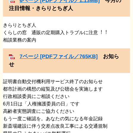
6ページ [PDFファイル／1.13MB]
今月の
注目情報・きらりとちぎ人
きらりとちぎ人
くらしの窓 通販の定期購入トラブルに注意︕︕
​相談業務の案内
7ページ [PDFファイル／765KB]
お知ら
せ
証明書自動交付機利用サービス終了のお知らせ
​都市計画の構想の縦覧及び公聴会を実施します
​行政相談委員にご相談ください
​6月1日は「人権擁護委員の日」です
​高齢者実態調査にご協力ください
​もう一度ご確認を。あなたの気になる年金記録
​新斎場建設に伴う交差点改良工事による交通規制