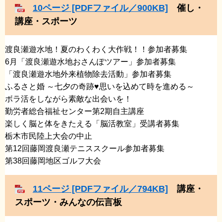
10ページ [PDFファイル／900KB]
催し・
講座・スポーツ
渡良瀬遊水地！夏のわくわく大作戦！！参加者募集
​6月「渡良瀬遊水地おさんぽツアー」参加者募集
​「渡良瀬遊水地外来植物除去活動」参加者募集
​ふるさと婚 ～七夕の奇跡♥思いを込めて時を進める～
​ボラ活をしながら素敵な出会いを！
​勤労者総合福祉センター第2期自主講座
​楽しく脳と体をきたえる「脳活教室」受講者募集
​栃木市民陸上大会の中止
​第12回藤岡渡良瀬テニススクール参加者募集
​第38回藤岡地区ゴルフ大会
11ページ [PDFファイル／794KB]
講座・
スポーツ・みんなの伝言板