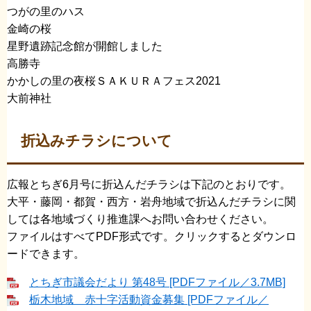
つがの里のハス
​金崎の桜
​星野遺跡記念館が開館しました
​高勝寺
かかしの里の夜桜ＳＡＫＵＲＡフェス2021
​大前神社
折込みチラシについて
広報とちぎ6月号に折込んだチラシは下記のとおりです。
​大平・藤岡・都賀・西方・岩舟地域で折込んだチラシに関
しては各地域づくり推進課へお問い合わせください。
ファイルはすべてPDF形式です。クリックするとダウンロ
ードできます。
とちぎ市議会だより 第48号 [PDFファイル／3.7MB]
栃木地域 赤十字活動資金募集 [PDFファイル／