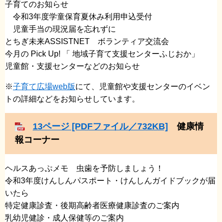
子育てのお知らせ
​ 令和3年度学童保育夏休み利用申込受付
​ 児童手当の現況届を忘れずに
​とちぎ未来ASSISTNET ボランティア交流会
​今月の Pick Up! 「 地域子育て支援センターふじおか」
児童館・支援センターなどのお知らせ
※
子育て広場web版
にて、児童館や支援センターのイベン
トの詳細などをお知らせしています。
13ページ [PDFファイル／732KB]
健康情
報コーナー
ヘルスあっぷメモ 虫歯を予防しましょう！
令和3年度けんしんパスポート・けんしんガイドブックが届
いたら
​特定健康診査・後期高齢者医療健康診査のご案内
乳幼児健診・成人保健等のご案内