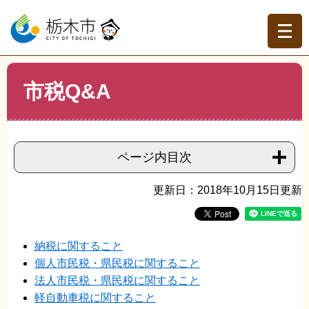
ペ
メ
ー
ニ
ジ
ュ
の
ー
先
を
現在地
本
頭
飛
市税Q&A
文
トップページ
>
組織でさがす
>
収税課
>
市税Q&A
で
ば
す。
し
て
本
ページ内目次
文
へ
更新日：2018年10月15日更新
納税に関すること
個人市民税・県民税に関すること
法人市民税・県民税に関すること
軽自動車税に関すること