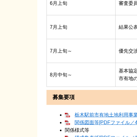
6月上旬
審査委
7月上旬
結果公
7月上旬～
優先交
基本協
8月中旬～
市有地
募集要項
栃木駅前市有地土地利用事業者
関係図面等[PDFファイル／4.
関係様式等