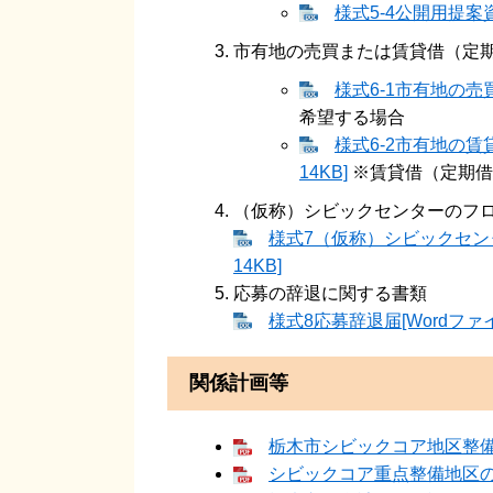
様式5‐4公開用提案資
市有地の売買または賃貸借（定
様式6‐1市有地の売買
希望する場合
様式6‐2市有地の賃
14KB]
※賃貸借（定期借
（仮称）シビックセンターのフ
様式7（仮称）シビックセン
14KB]
応募の辞退に関する書類
様式8応募辞退届[Wordファイ
関係計画等
栃木市シビックコア地区整備計画
シビックコア重点整備地区の景