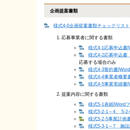
企画提案書類
様式4‐0企画提案書類チェックリスト[W
応募事業者に関する書類
様式4‐1応募申込書[
様式4‐2応募申込書 
応募する場合のみ
様式4‐3誓約書[Wor
様式4‐4事業者概要書
様式4‐5事業実績書[
提案内容に関する書類
様式5‐1表紙[Word
様式5‐2‐1～4、 5
様式5‐2‐5事業計画書 
様式5‐3‐1～7 施