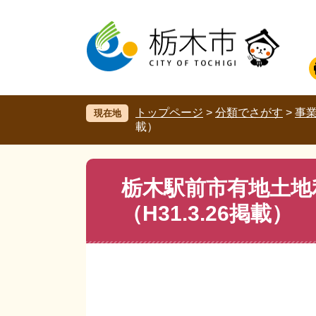
ペ
メ
ー
ニ
ジ
ュ
の
ー
先
を
頭
飛
で
ば
す。
し
トップページ
>
分類でさがす
>
事
現在地
て
載）
本
文
へ
本
栃木駅前市有地土地
文
（H31.3.26掲載）