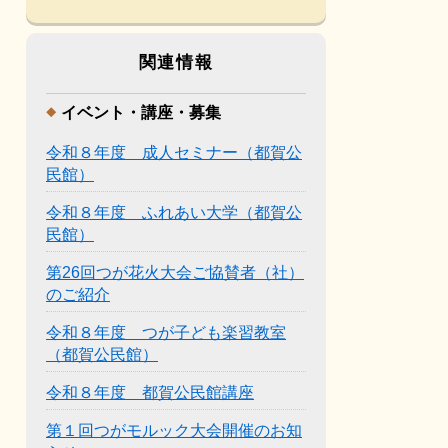
関連情報
イベント・講座・募集
令和８年度 成人セミナー（都賀公
民館）
令和８年度 ふれあい大学（都賀公
民館）
第26回つが花火大会ご協賛者（社）
のご紹介
令和８年度 つが子ども楽習教室
（都賀公民館）
令和８年度 都賀公民館講座
第１回つがモルック大会開催のお知