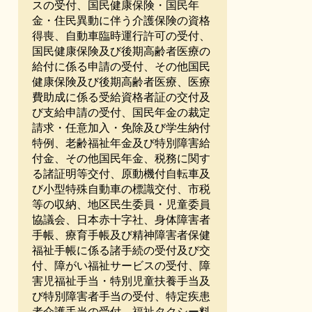
スの受付、国民健康保険・国民年
金・住民異動に伴う介護保険の資格
得喪、自動車臨時運行許可の受付、
国民健康保険及び後期高齢者医療の
給付に係る申請の受付、その他国民
健康保険及び後期高齢者医療、医療
費助成に係る受給資格者証の交付及
び支給申請の受付、国民年金の裁定
請求・任意加入・免除及び学生納付
特例、老齢福祉年金及び特別障害給
付金、その他国民年金、税務に関す
る諸証明等交付、原動機付自転車及
び小型特殊自動車の標識交付、市税
等の収納、地区民生委員・児童委員
協議会、日本赤十字社、身体障害者
手帳、療育手帳及び精神障害者保健
福祉手帳に係る諸手続の受付及び交
付、障がい福祉サービスの受付、障
害児福祉手当・特別児童扶養手当及
び特別障害者手当の受付、特定疾患
者介護手当の受付、福祉タクシー料