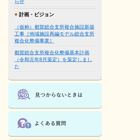
らせ
計画・ビジョン
（仮称）都賀総合支所複合施設新築
工事［地域施設再編モデル総合支所
複合化整備事業］
都賀総合支所複合化整備基本計画
（令和元年8月策定）を策定しまし
た