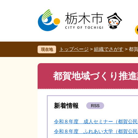
ペ
メ
ー
ニ
ジ
ュ
の
ー
先
を
頭
飛
で
ば
す。
し
トップページ
>
組織でさがす
>
都
現在地
て
本
文
本
都賀地域づくり推進
へ
文
新着情報
RSS
令和８年度 成人セミナー（都賀公民
令和８年度 ふれあい大学（都賀公民