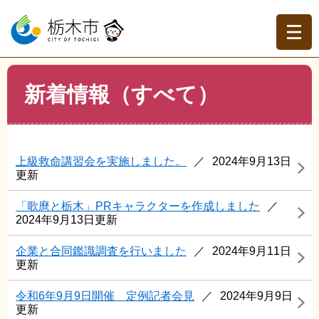
ペ
メ
ー
ニ
ジ
ュ
の
ー
先
を
現在地
本
頭
飛
新着情報（すべて）
文
トップページ
>
新着情報（すべて）
で
ば
す。
し
て
本
上級救命講習会を実施しました。
2024年9月13日
文
更新
へ
「歌麿と栃木」PRキャラクターを作成しました
2024年9月13日更新
企業と合同鑑識調査を行いました
2024年9月11日
更新
令和6年9月9日開催 定例記者会見
2024年9月9日
更新