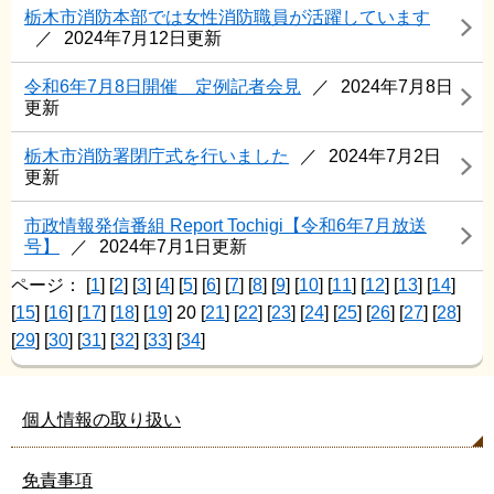
栃木市消防本部では女性消防職員が活躍しています
2024年7月12日更新
令和6年7月8日開催 定例記者会見
2024年7月8日
更新
栃木市消防署閉庁式を行いました
2024年7月2日
更新
市政情報発信番組 Report Tochigi【令和6年7月放送
号】
2024年7月1日更新
ページ：
[
1
] [
2
] [
3
] [
4
] [
5
] [
6
] [
7
] [
8
] [
9
] [
10
] [
11
] [
12
] [
13
] [
14
]
[
15
] [
16
] [
17
] [
18
] [
19
] 20 [
21
] [
22
] [
23
] [
24
] [
25
] [
26
] [
27
] [
28
]
[
29
] [
30
] [
31
] [
32
] [
33
] [
34
]
個人情報の取り扱い
免責事項