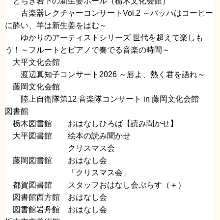
​ とちぎ岩下の新生姜ホール（栃木文化会館）​
古楽器レクチャーコンサートVol.2 ～バッハはコーヒー
に酔い、羊は新生姜をはむ～
ゆかりのアーティストシリーズ 世代を超えて楽しも
う！～フルートとピアノで奏でる音楽の時間～
​ 大平文化会館
​ 渡辺真知子コンサート2026 ～唇よ、熱く君を語れ～
藤岡文化会館
​ 陸上自衛隊第12 音楽隊コンサート in 藤岡文化会館
図書館
栃木図書館 おはなしひろば【読み聞かせ】​
大平図書館 絵本の読み聞かせ
​ クリスマス会
藤岡図書館 おはなし会
​ 「クリスマス会」
都賀図書館 スタッフおはなし会ぷらす（＋）
図書館西方館 おはなし会​
​ 図書館岩舟館 おはなし会