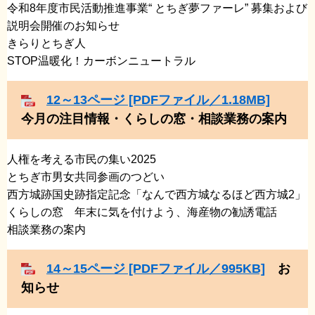
​令和8年度市民活動推進事業“ とちぎ夢ファーレ” 募集および
説明会開催のお知らせ
きらりとちぎ人
​STOP温暖化！カーボンニュートラル
12～13ページ [PDFファイル／1.18MB]
今月の注目情報・くらしの窓・相談業務の案内
人権を考える市民の集い2025
​とちぎ市男女共同参画のつどい
​西方城跡国史跡指定記念「なんで西方城なるほど西方城2」
くらしの窓 年末に気を付けよう、海産物の勧誘電話
​相談業務の案内
14～15ページ [PDFファイル／995KB]
お
知らせ