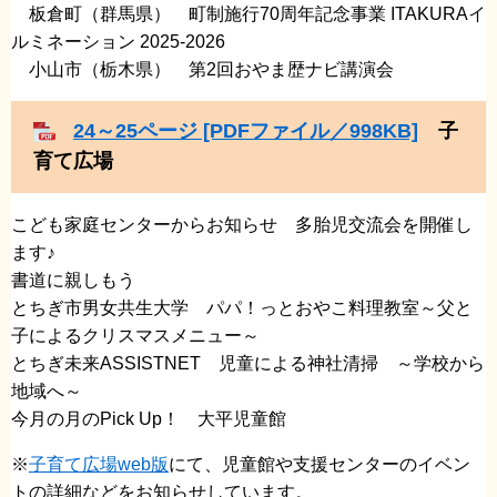
​板倉町（群馬県） 町制施行70周年記念事業 ITAKURAイ
ルミネーション 2025-2026
小山市（栃木県） 第2回おやま歴ナビ講演会
24～25ページ [PDFファイル／998KB]
子
育て広場
こども家庭センターからお知らせ 多胎児交流会を開催し
ます♪
​書道に親しもう
​とちぎ市男女共生大学 パパ！っとおやこ料理教室～父と
子によるクリスマスメニュー～
とちぎ未来ASSISTNET 児童による神社清掃 ～学校から
地域へ～
今月の月のPick Up！ 大平児童館
※
子育て広場web版
にて、児童館や支援センターのイベン
トの詳細などをお知らせしています。