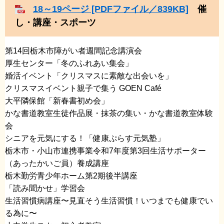
18～19ページ [PDFファイル／839KB]
催
し・講座・スポーツ
第14回栃木市障がい者週間記念講演会
​厚生センター「冬のふれあい集会」
​婚活イベント「クリスマスに素敵な出会いを」
​クリスマスイベント親子で集う GOEN Café
​大平隣保館「新春書初め会」
​かな書道教室生徒作品展・抹茶の集い・かな書道教室体験
会
​シニアを元気にする！「健康ぷらす元気塾」
​栃木市・小山市連携事業令和7年度第3回生活サポーター
（あったかいご員）養成講座
​栃木勤労青少年ホーム第2期後半講座
​「読み聞かせ」学習会
​生活習慣病講座〜見直そう生活習慣！いつまでも健康でい
る為に〜