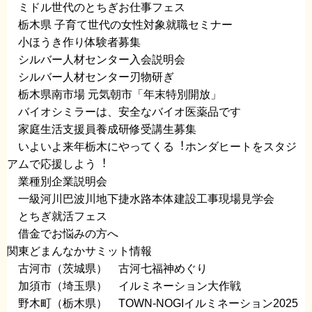
ミドル世代のとちぎお仕事フェス
​ 栃木県 子育て世代の女性対象就職セミナー
​ 小ほうき作り体験者募集
​ シルバー人材センター入会説明会
​ シルバー人材センター刃物研ぎ
​ 栃木県南市場 元気朝市「年末特別開放」
​ バイオシミラーは、安全なバイオ医薬品です
​ 家庭生活支援員養成研修受講生募集
​ いよいよ来年栃木にやってくる︕ホンダヒートをスタジ
アムで応援しよう︕
​ 業種別企業説明会
​ 一級河川巴波川地下捷水路本体建設工事現場見学会
​ とちぎ就活フェス
​ 借金でお悩みの方へ
​関東どまんなかサミット情報
​ 古河市（茨城県） 古河七福神めぐり
加須市（埼玉県） イルミネーション大作戦
​ ​野木町（栃木県） TOWN-NOGIイルミネーション2025