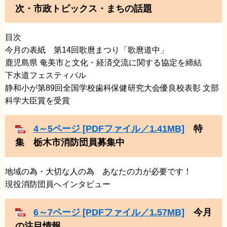
次・市政トピックス・まちの話題
目次
​​今月の表紙 第14回歌麿まつり「歌麿道中」​
鹿児島県 奄美市と文化・経済交流に関する協定を締結
​下水道フェスティバル
​静和小が第89回全国学校歯科保健研究大会優良校表彰 文部
科学大臣賞を受賞
4～5ページ [PDFファイル／1.41MB]
特
集 栃木市消防団員募集中
地域の為・大切な人の為 あなたの力が必要です！
​現役消防団員へインタビュー
6～7ページ [PDFファイル／1.57MB]
今月
の注目情報