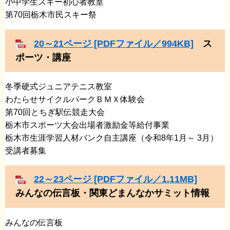
小中学生スキー初心者教室
​第70回栃木市民スキー祭
20～21ページ [PDFファイル／994KB]
ス
ポーツ・講座
冬季硬式ジュニアテニス教室
​わたらせサイクルパークＢＭＸ体験会
​第70回とちぎ駅伝競走大会
​栃木市スポーツ大会出場者激励金等給付事業
​栃木市生涯学習人材バンク自主講座（令和8年1月～ 3月）
受講者募集
22～23ページ [PDFファイル／1.11MB]
みんなの伝言板・関東どまんなかサミット情報
​みんなの伝言板