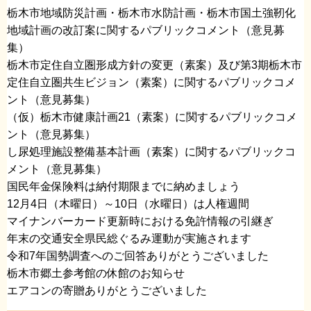
栃木市地域防災計画・栃木市水防計画・栃木市国土強靭化
地域計画の改訂案に関するパブリックコメント（意見募
集）
​栃木市定住自立圏形成方針の変更（素案）及び第3期栃木市
定住自立圏共生ビジョン（素案）に関するパブリックコメ
ント（意見募集）
​（仮）栃木市健康計画21（素案）に関するパブリックコメ
ント（意見募集）
​し尿処理施設整備基本計画（素案）に関するパブリックコ
メント（意見募集）
​国民年金保険料は納付期限までに納めましょう
​12月4日（木曜日）～10日（水曜日）は人権週間
​マイナンバーカード更新時における免許情報の引継ぎ
​年末の交通安全県民総ぐるみ運動が実施されます
​令和7年国勢調査へのご回答ありがとうございました
​栃木市郷土参考館の休館のお知らせ
​エアコンの寄贈ありがとうございました