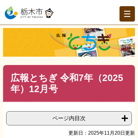
ペ
メ
ー
ニ
ジ
ュ
の
ー
先
を
現在地
頭
飛
トップページ
>
広報とちぎ
>
広報とちぎバックナンバー
>
で
ば
令和7年（2025年） 広報とちぎ
>
>
広報とちぎ 令和7年
す。
し
（2025年）12月号
て
本
文
本
広報とちぎ 令和7年（2025
へ
文
年）12月号
ページ内目次
更新日：2025年11月20日更新