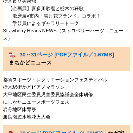
栃木市立美術館
​ 【企画展】喜多川歌麿と栃木の狂歌
​ 歌麿展×市内「雪月花ブランド」コラボ！
​ 学芸員によるギャラリートーク
Strawberry Hearts NEWS（ストロベリーハーツ ニュー
ス）
30～31ページ [PDFファイル／1.67MB]
まちかどニュース
都賀スポーツ・レクリエーションフェスティバル
​栃木駅街かどピアノマラソン
​大平地区民生委員児童委員協議会全体研修
​にしかたニュースポーツフェス
​岩舟地区体育祭
​渡良瀬遊水地花火大会