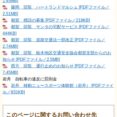
1.45MB]
藤岡 回覧 ハートランドマルシェ [PDFファイル／
2.51MB]
都賀 標語の募集 [PDFファイル／218KB]
都賀 回覧 サンタの宅配サービス [PDFファイル／
444KB]
都賀 回覧 道路交通法一部改正 [PDFファイル／
2.74MB]
都賀 回覧 栃木地区交通安全協会都賀支部からのお
知らせ [PDFファイル／2.5MB]
西方 回覧 通行止めのお知らせ [PDFファイル／
7.45MB]
岩舟 自転車の違反に罰則金
岩舟 移動ニュースポーツ体験館（岩舟） [PDFファイ
ル／831KB]
このページに関するお問い合わせ先