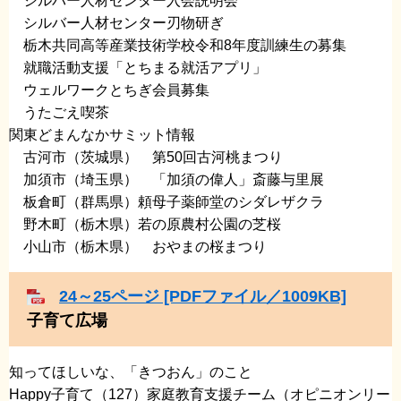
​シルバー人材センター入会説明会
​ シルバー人材センター刃物研ぎ
​ 栃木共同高等産業技術学校令和8年度訓練生の募集
​ 就職活動支援「とちまる就活アプリ」
​ ウェルワークとちぎ会員募集
​ うたごえ喫茶
関東どまんなかサミット情報
​ 古河市（茨城県） 第50回古河桃まつり
加須市（埼玉県） 「加須の偉人」斎藤与里展
​ 板倉町（群馬県）頼母子薬師堂のシダレザクラ
​ 野木町（栃木県）若の原農村公園の芝桜
​ 小山市（栃木県） おやまの桜まつり
24～25ページ [PDFファイル／1009KB]
子育て広場
知ってほしいな、「きつおん」のこと
Happy子育て（127）家庭教育支援チーム（オピニオンリー