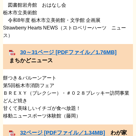
​ 図書館岩舟館 おはなし会
栃木市立美術館
​ 令和8年度 栃木市立美術館・文学館 企画展
Strawberry Hearts NEWS（ストロベリーハーツ ニュー
ス）
30～31ページ [PDFファイル／1.76MB]
まちかどニュース
餅つき＆バルーンアート
​第5回栃木市消防フェア
​ＢＲＥＸＹ（ブレクシー）・＃０２８ブレッキー訪問事業
​どんど焼き
​甘くて美味しいイチゴが食べ放題！
​移動ニュースポーツ体験館（藤岡）
32ページ [PDFファイル／1.34MB]
わが家