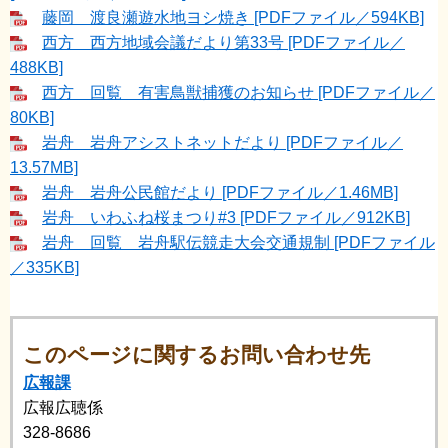
藤岡 渡良瀬遊水地ヨシ焼き [PDFファイル／594KB]
西方 西方地域会議だより第33号 [PDFファイル／
488KB]
西方 回覧 有害鳥獣捕獲のお知らせ [PDFファイル／
80KB]
岩舟 岩舟アシストネットだより [PDFファイル／
13.57MB]
岩舟 岩舟公民館だより [PDFファイル／1.46MB]
岩舟 いわふね桜まつり#3 [PDFファイル／912KB]
岩舟 回覧 岩舟駅伝競走大会交通規制 [PDFファイル
／335KB]
このページに関するお問い合わせ先
広報課
広報広聴係
328-8686