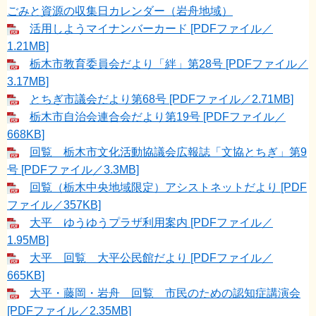
ごみと資源の収集日カレンダー​（岩舟地域）
活用しようマイナンバーカード [PDFファイル／
1.21MB]
栃木市教育委員会だより「絆」第28号 [PDFファイル／
3.17MB]
とちぎ市議会だより第68号 [PDFファイル／2.71MB]
栃木市自治会連合会だより第19号 [PDFファイル／
668KB]
回覧 栃木市文化活動協議会広報誌「文協とちぎ」第9
号 [PDFファイル／3.3MB]
回覧（栃木中央地域限定）アシストネットだより [PDF
ファイル／357KB]
大平 ゆうゆうプラザ利用案内 [PDFファイル／
1.95MB]
大平 回覧 大平公民館だより [PDFファイル／
665KB]
大平・藤岡・岩舟 回覧 市民のための認知症講演会
[PDFファイル／2.35MB]