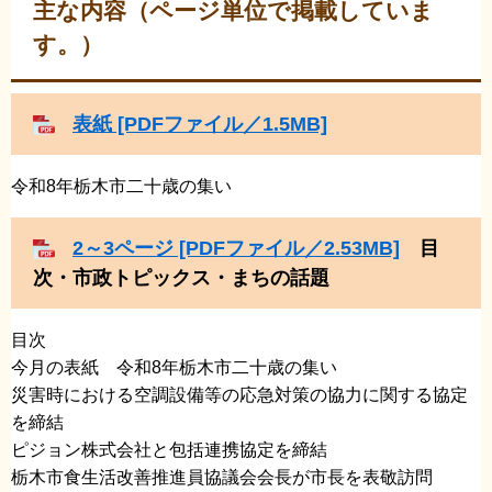
主な内容（ページ単位で掲載していま
す。）
表紙 [PDFファイル／1.5MB]
令和8年栃木市二十歳の集い
2～3ページ [PDFファイル／2.53MB]
目
次・市政トピックス・まちの話題
目次
​​今月の表紙 ​令和8年栃木市二十歳の集い
​災害時における空調設備等の応急対策の協力に関する協定
を締結
​ピジョン株式会社と包括連携協定を締結
​栃木市食生活改善推進員協議会会長が市長を表敬訪問