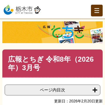
ペ
メ
ー
ニ
ジ
ュ
の
ー
先
を
現在地
頭
飛
トップページ
>
広報とちぎ
>
広報とちぎバックナンバー
>
で
ば
令和8年（2026年） 広報とちぎ
>
>
広報とちぎ 令和8年
す。
し
（2026年）3月号
て
本
文
本
広報とちぎ 令和8年（2026
へ
文
年）3月号
ページ内目次
更新日：2026年2月20日更新