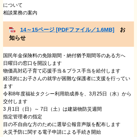
について
​相談業務の案内
14～15ページ [PDFファイル／1.6MB]
お
知らせ
国民年金保険料の免除期間・納付猶予期間等のある方へ
​日曜日の窓口を開設します
​物価高対応子育て応援手当＆プラス手当を給付します
経済的にお子さんの就学が困難な保護者に支援を行ってい
ます
​令和8年度福祉タクシー利用助成券を、3月25日（水）から
交付します
3 月1日（日）～ 7日（土）は建築物防災週間
​指定管理者の指定
​目の不自由な方のために選挙公報音声版を配布します
​火災予防に関する電子申請による手続き開始