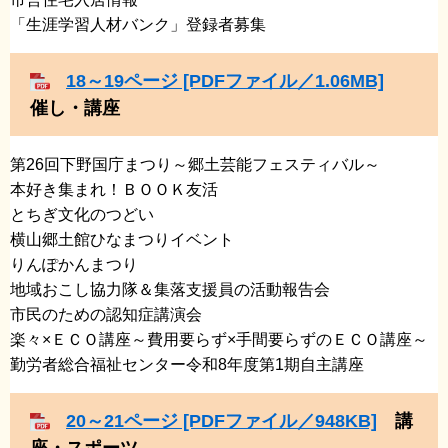
​「生涯学習人材バンク」登録者募集
18～19ページ [PDFファイル／1.06MB]
催し・講座
第26回下野国庁まつり～郷土芸能フェスティバル～
​本好き集まれ！ＢＯＯＫ友活
​とちぎ文化のつどい
横山郷土館ひなまつりイベント
​りんぽかんまつり
​地域おこし協力隊＆集落支援員の活動報告会
​市民のための認知症講演会
​楽々×ＥＣＯ講座～費用要らず×手間要らずのＥＣＯ講座～
​勤労者総合福祉センター令和8年度第1期自主講座
20～21ページ [PDFファイル／948KB]
講
座・スポーツ