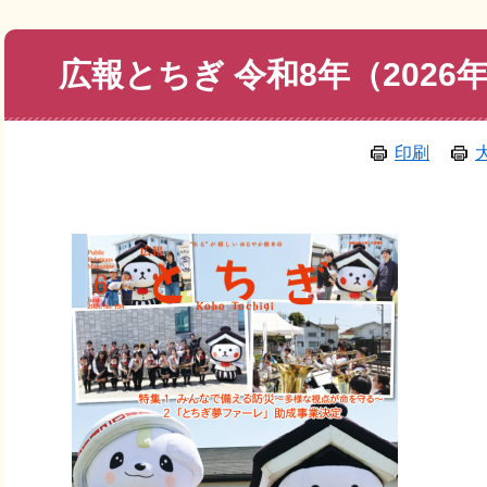
本
広報とちぎ 令和8年（2026
文
印刷