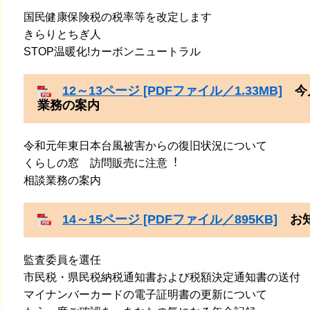
国民健康保険税の税率等を改定します
きらりとちぎ人
STOP温暖化!カーボンニュートラル
12～13ページ [PDFファイル／1.33MB]
今月
業務の案内
令和元年東日本台風被害からの復旧状況について
くらしの窓 訪問販売に注意︕
​相談業務の案内
14～15ページ [PDFファイル／895KB]
お知
監査委員を選任
​市民税・県民税納税通知書および税額決定通知書の送付
​マイナンバーカードの電子証明書の更新について