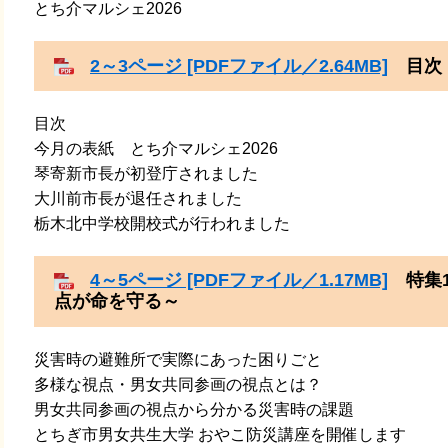
とち介マルシェ2026
2～3ページ [PDFファイル／2.64MB]
目次・
目次
​​今月の表紙 ​​とち介マルシェ2026
琴寄新市長が初登庁されました
​大川前市長が退任されました
​栃木北中学校開校式が行われました
4～5ページ [PDFファイル／1.17MB]
特集1
点が命を守る～
​​災害時の避難所で実際にあった困りごと
​多様な視点・男女共同参画の視点とは？
​男女共同参画の視点から分かる災害時の課題
​とちぎ市男女共生大学 おやこ防災講座を開催します