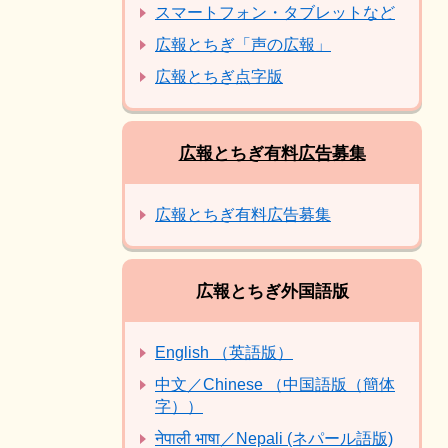
スマートフォン・タブレットなど
広報とちぎ「声の広報」
広報とちぎ点字版
広報とちぎ有料広告募集
広報とちぎ有料広告募集
広報とちぎ外国語版
English （英語版）
中文／Chinese （中国語版（簡体
字））
नेपाली भाषा／Nepali (ネパール語版)