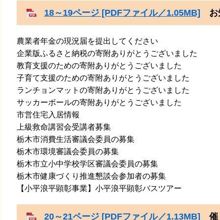
18～19ページ [PDFファイル／1.05MB]
お知
農業者年金の現況届を提出してください
​企業版ふるさと納税の寄附ありがとうございました
​教育支援のための寄附ありがとうございました
​子育て支援のための寄附ありがとうございました
​ランチョンマットの寄附ありがとうございました
​サッカーボールの寄附ありがとうございました
​市営住宅入居情報
​上級救命講習会受講者募集
​栃木市消費生活審議会委員の募集
​栃木市環境審議会委員の募集
​栃木市立小中学校学区審議会委員の募集
​栃木市健康づくり推進懇談会参加者の募集
​【小平浪平顕彰事業】小平浪平顕彰バスツアー
20～21ページ [PDFファイル／1.13MB]
催し