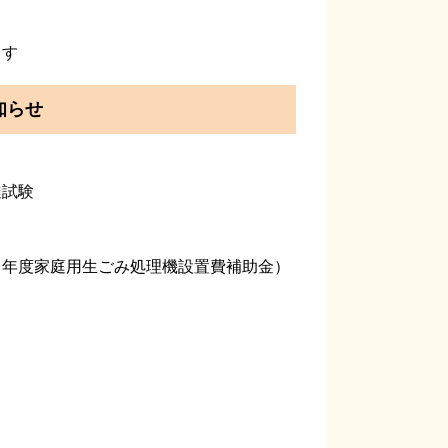
ます
らせ
達試験
８年度家庭用生ごみ処理機設置費補助金）