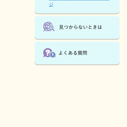
ジ
い
ま
す