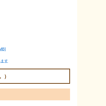
B]
います
。）