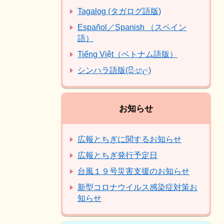
Tagalog (タガログ語版)
Español／Spanish （スペイン
語）
Tiếng Việt（ベトナム語版）
シンハラ語版(සිංහල)
お知らせ
広報とちぎに関するお知らせ
広報とちぎ発行予定日
台風１９号災害支援のお知らせ
新型コロナウイルス感染症対策お
知らせ