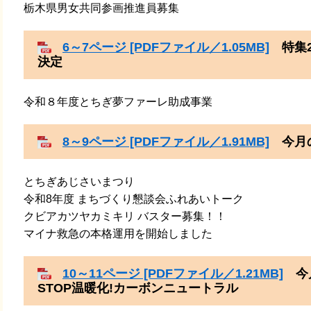
​栃木県男女共同参画推進員募集
6～7ページ [PDFファイル／1.05MB]
特集2
決定
令和８年度とちぎ夢ファーレ助成事業
8～9ページ [PDFファイル／1.91MB]
今月
とちぎあじさいまつり
​令和8年度 まちづくり懇談会ふれあいトーク
​クビアカツヤカミキリ バスター募集！！
​マイナ救急の本格運用を開始しました
10～11ページ [PDFファイル／1.21MB]
今月
STOP温暖化!カーボンニュートラル