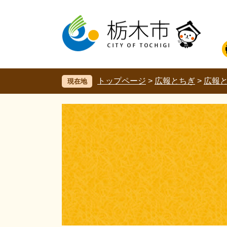
ペ
メ
ー
ニ
ジ
ュ
の
ー
先
を
頭
飛
で
ば
す。
し
トップページ
>
広報とちぎ
>
広報
現在地
て
本
文
へ