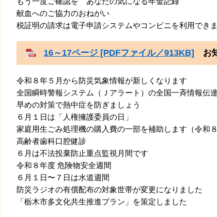
​もう一度ご確認を あなたの気になる年金記録
​献血へのご協力のおねがい
​税証明の請求は電子申請システムやコンビニを利用でき
16～17ページ [PDFファイル／913KB]
お知
令和８年５月から防災気象情報が新しくなります
​全国瞬時警報システム（Ｊアラート）の全国一斉情報伝
​早めの対策で熱中症を防ぎましょう
​６月１日は「人権擁護委員の日」
​家庭用生ごみ処理機の購入費の一部を補助します（令和
​高齢者歯科口腔健診
​６月は不法投棄防止重点監視月間です
​令和８年度 危険物安全週間
​６月１日〜７日は水道週間
​防災ラジオの有償配布の対象世帯が変更になりました
​「栃木市多文化共生推進プラン」を策定しました