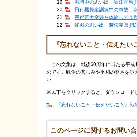
戦時中の思い出 堀江宣男[PD
飛行機操縦訓練中の事故 水谷
宇都宮大空襲を体験して今思う
終戦の思い出 若松義郎[PDF
『忘れないこと・伝えたい
この文集は、戦後60周年に当たる平成1
のです。戦争の悲しみや平和の尊さを訴
い。
※以下をクリックすると、ダウンロード
『忘れないこと・伝えたいこと』戦争体
このページに関するお問い合