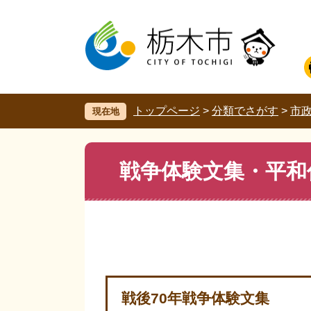
ペ
メ
ー
ニ
ジ
ュ
の
ー
先
を
頭
飛
で
ば
す。
し
トップページ
>
分類でさがす
>
市
現在地
て
本
文
本
戦争体験文集・平和
へ
文
戦後70年戦争体験文集