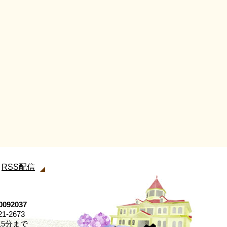
RSS配信
92037
21-2673
5分まで