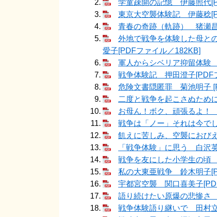
学童疎開の記憶 伊藤照代[PD
東京大空襲体験記 伊藤稔[PD
青春の奇跡（軌跡） 猪瀬昌紀 
外地で戦争を体験した母と
愛子[PDFファイル／182KB]
軍人からシベリア抑留体験 大
戦争体験記 押田澄子[PDFフ
危険文書隠匿罪 菊池明子 [P
二度と戦争を起こさぬために 
お母ん！ボク、頑張るよ！ 小
戦争は「ノー」それは今でしょ
飢えに苦しみ、空襲におびえた
「戦争体験」に思う 白沢英子[
戦争を友にした小学生の頃 杉
私の大東亜戦争 鈴木明子[PD
宇都宮空襲 関口喜美子[PDF
語り続けたい原爆の悲惨さ 高
戦争体験語り継いで 田村立吉[