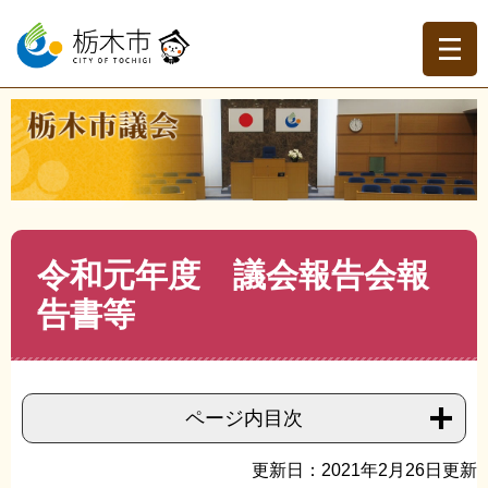
ペ
メ
ー
ニ
ジ
ュ
の
ー
先
を
現在地
頭
飛
トップページ
>
栃木市議会
>
議会報告会
>
議会報告会結
で
ば
果報告書・提言書
>
>
令和元年度 議会報告会報告書等
す。
し
て
本
文
本
令和元年度 議会報告会報
へ
文
告書等
ページ内目次
更新日：2021年2月26日更新