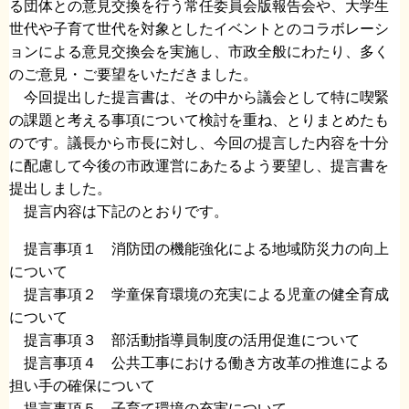
る団体との意見交換を行う常任委員会版報告会や、大学生
世代や子育て世代を対象としたイベントとのコラボレーシ
ョンによる意見交換会を実施し、市政全般にわたり、多く
のご意見・ご要望をいただきました。
今回提出した提言書は、その中から議会として特に喫緊
の課題と考える事項について検討を重ね、とりまとめたも
のです。議長から市長に対し、今回の提言した内容を十分
に配慮して今後の市政運営にあたるよう要望し、提言書を
提出しました。
提言内容は下記のとおりです。
提言事項１ 消防団の機能強化による地域防災力の向上
について
提言事項２ 学童保育環境の充実による児童の健全育成
について
提言事項３ 部活動指導員制度の活用促進について
提言事項４ 公共工事における働き方改革の推進による
担い手の確保について
提言事項５ 子育て環境の充実について