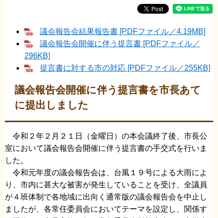
議会報告会結果報告書 [PDFファイル／4.19MB]
議会報告会開催に伴う提言書 [PDFファイル／
296KB]
提言書に対する市の対応 [PDFファイル／255KB]
議会報告会開催に伴う提言書を市長あて
に提出しました
令和２年２月２１日（金曜日）の本会議終了後、市長公
室において議会報告会開催に伴う提言書の手交式を行いま
した。
令和元年度の議会報告会は、台風１９号による大雨によ
り、市内に甚大な被害が発生していることを受け、全議員
が４班体制で各地域に出向く通常版の議会報告会を中止し
ましたが、各常任委員会においてテーマを設定し、関係す