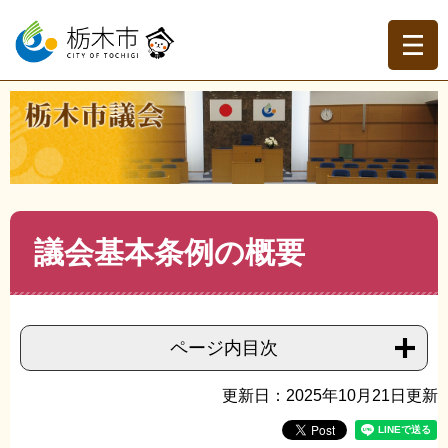
ペ
メ
ー
ニ
ジ
ュ
の
ー
先
を
現在地
頭
飛
トップページ
>
栃木市議会
>
市議会の概要
>
栃木市議会
で
ば
基本条例
>
>
議会基本条例の概要
す。
し
て
本
文
本
議会基本条例の概要
へ
文
ページ内目次
更新日：2025年10月21日更新