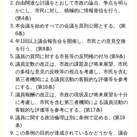
自由闊達な討議をとおして市政の論点、争点を明ら
かにし、市民に対し、積極的に情報発信を行う。
(第4条)
本会議を始めすべての会議を原則公開とする。 (第
6条)
年1回以上議会報告会を開催し、市民との意見交換
を行う。 (第8条)
議員の質問に対する市長等の反問権の付与 (第9条)
議員定数の改正は、市政の課題及び将来展望、市民
の多様な意見の反映等の視点を考慮し、市民を含む
第三者機関による議員活動の客観的な評価等を参考
にする。 (第16条)
議員報酬の改正は、市政の現状及び将来展望を十分
に考慮し、市民を含む第三者機関による議員活動の
客観的な評価等を参考にする。(第17条)
議員に関する政治倫理は別に条例で定める。(第18
条)
この条例の目的が達成されているかどうかを、議会