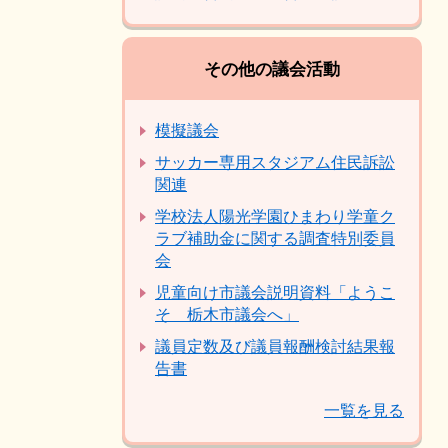
その他の議会活動
模擬議会
サッカー専用スタジアム住民訴訟
関連
学校法人陽光学園ひまわり学童ク
ラブ補助金に関する調査特別委員
会
児童向け市議会説明資料「ようこ
そ 栃木市議会へ」
議員定数及び議員報酬検討結果報
告書
一覧を見る