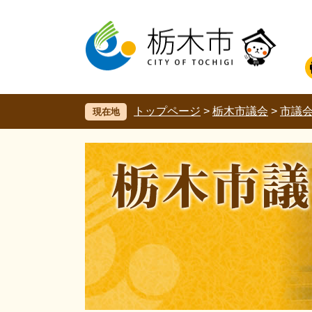
ペ
メ
ー
ニ
ジ
ュ
の
ー
先
を
頭
飛
で
ば
す。
し
トップページ
>
栃木市議会
>
市議
現在地
て
本
文
へ