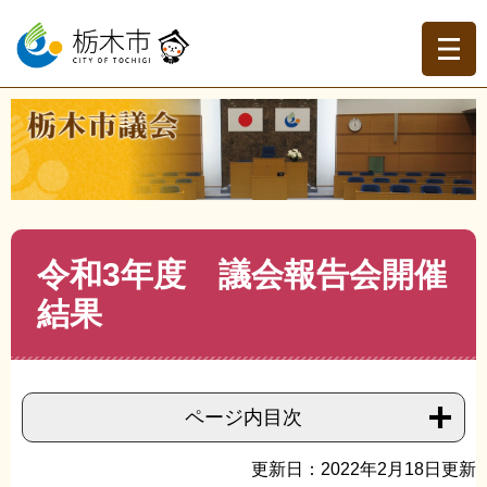
ペ
メ
ー
ニ
ジ
ュ
の
ー
先
を
現在地
頭
飛
トップページ
>
栃木市議会
>
議会報告会
>
議会報告会開
で
ば
催結果
>
>
令和3年度 議会報告会開催結果
す。
し
て
本
文
本
令和3年度 議会報告会開催
へ
文
結果
ページ内目次
更新日：2022年2月18日更新