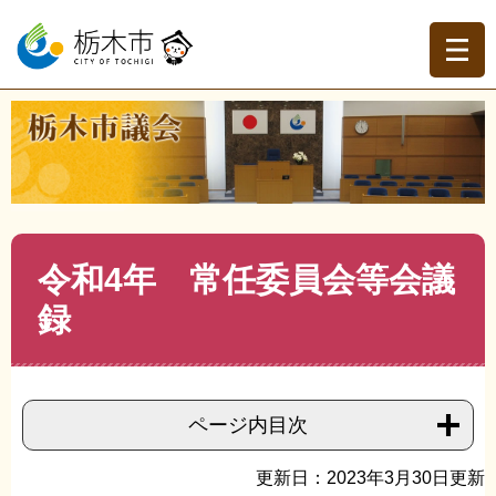
ペ
メ
ー
ニ
ジ
ュ
の
ー
先
を
現在地
頭
飛
トップページ
>
栃木市議会
>
傍聴・会議録
>
会議録
>
>
令
で
ば
和4年 常任委員会等会議録
す。
し
て
本
文
本
令和4年 常任委員会等会議
へ
文
録
ページ内目次
更新日：2023年3月30日更新