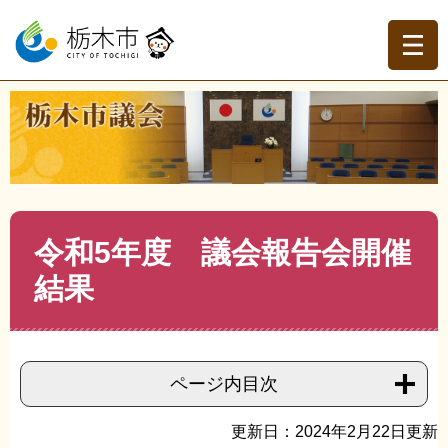
ペ
メ
ー
ニ
ジ
ュ
の
ー
先
を
現在地
頭
飛
トップページ
>
栃木市議会
>
議会報告会
>
議会報告会開
で
ば
催結果
>
>
令和5年度 議会報告会開催結果
す。
し
て
本
文
本
令和5年度 議会報告会開催
へ
文
結果
ページ内目次
更新日：2024年2月22日更新