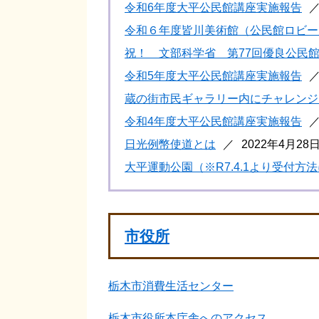
令和6年度大平公民館講座実施報告
令和６年度皆川美術館（公民館ロビー
祝！ 文部科学省 第77回優良公民
令和5年度大平公民館講座実施報告
蔵の街市民ギャラリー内にチャレンジ
令和4年度大平公民館講座実施報告
日光例幣使道とは
2022年4月28
大平運動公園（※R7.4.1より受付方
市役所
栃木市消費生活センター
栃木市役所本庁舎へのアクセス