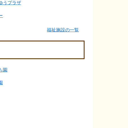
ゆうプラザ
ー
福祉施設の一覧
も園
園