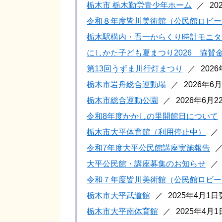
栃木市 栃木勤労青少年ホーム
20
令和８年度皆川美術館（公民館ロビー
栃木駅構内・吾一からくり時計モニタ
にしかた子ども夏まつり2026 協賛
第13回うずま川行灯まつり
202
栃木市岩舟総合運動場
2026年6
栃木市総合運動公園
2026年6月
令和8年度かかしの里開館日について
栃木市大平体育館（利用停止中）
令和7年度大平公民館講座実施報告
大平公民館・講座募集のお知らせ
令和７年度皆川美術館（公民館ロビー
栃木市大平武道館
2025年4月1
栃木市大平南体育館
2025年4月