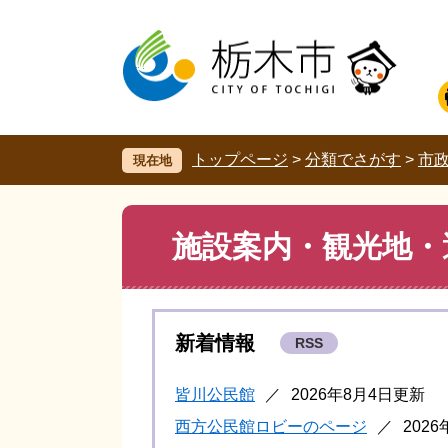
ペ
メ
ー
ニ
ジ
ュ
の
ー
先
を
頭
飛
で
ば
す。
し
トップページ
>
分類でさがす
>
市
現在地
て
本
文
本
施設案内・観光地・
へ
文
新着情報
RSS
皆川公民館
2026年8月4日更新
西方公民館ロビーのページ
202