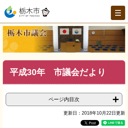
ペ
メ
ー
ニ
ジ
ュ
の
ー
先
を
現在地
頭
飛
トップページ
>
栃木市議会
>
市議会だより
>
市議会だよ
で
ば
り（平成３０年）
>
>
平成30年 市議会だより
す。
し
て
本
文
本
平成30年 市議会だより
へ
文
ページ内目次
更新日：2018年10月22日更新