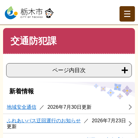
ペ
メ
ー
ニ
ジ
ュ
の
ー
先
を
現在地
本
頭
飛
交通防犯課
文
トップページ
>
組織でさがす
>
交通防犯課
で
ば
す。
し
て
本
ページ内目次
文
へ
新着情報
地域安全通信
2026年7月30日更新
ふれあいバス迂回運行のお知らせ
2026年7月23日
更新