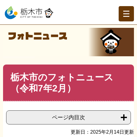
ペ
メ
ー
ニ
ジ
ュ
の
ー
先
を
現在地
頭
飛
トップページ
>
フォトニュース
>
令和7年のフォトニュー
で
ば
ス
>
フォトニュース（令和7年2月）
>
>
栃木市のフォトニ
す。
し
ュース（令和7年2月）
て
本
文
本
栃木市のフォトニュース
へ
文
（令和7年2月）
ページ内目次
更新日：2025年2月14日更新