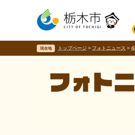
ペ
メ
ー
ニ
ジ
ュ
の
ー
先
を
頭
飛
で
ば
す。
し
トップページ
>
フォトニュース
>
現在地
て
本
文
へ