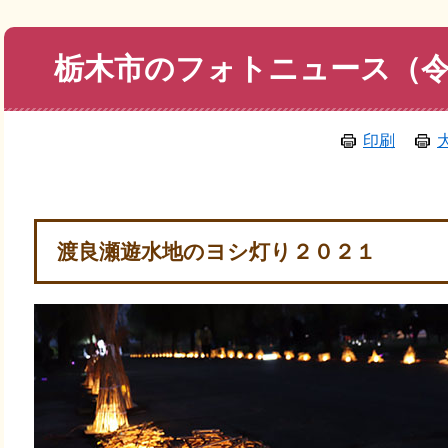
本
栃木市のフォトニュース（令
文
印刷
渡良瀬遊水地のヨシ灯り２０２１