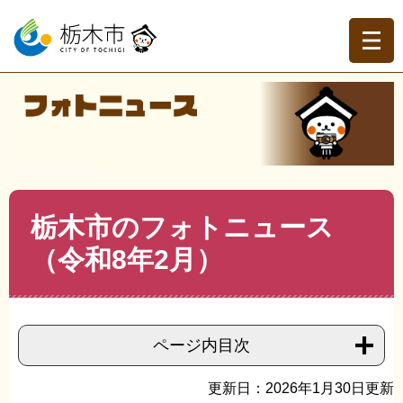
ペ
メ
ー
ニ
ジ
ュ
の
ー
先
を
現在地
頭
飛
トップページ
>
フォトニュース
>
令和8年のフォトニュー
で
ば
ス
>
フォトニュース（令和8年2月）
>
>
栃木市のフォトニ
す。
し
ュース（令和8年2月）
て
本
文
本
栃木市のフォトニュース
へ
文
（令和8年2月）
ページ内目次
更新日：2026年1月30日更新