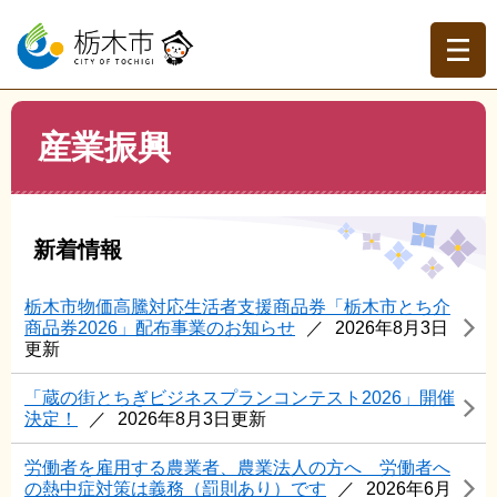
ペ
メ
ー
ニ
ジ
ュ
の
ー
先
を
現在地
本
頭
飛
産業振興
文
トップページ
>
分類でさがす
>
事業者の方へ
>
産業振興
で
ば
す。
し
て
本
新着情報
文
へ
栃木市物価高騰対応生活者支援商品券「栃木市とち介
商品券2026」配布事業のお知らせ
2026年8月3日
更新
「蔵の街とちぎビジネスプランコンテスト2026」開催
決定！
2026年8月3日更新
労働者を雇用する農業者、農業法人の方へ 労働者へ
の熱中症対策は義務（罰則あり）です
2026年6月