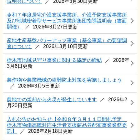
説明会について
2026年3月30日更新
令和７年度居宅介護支援事業所、介護予防支援事業所
及び地域密着型サービス事業所集団指導説明会（書面
開催）
2026年3月27日更新
産地生産基盤パワーアップ事業（基金事業）の要望調
査について
2026年3月10日更新
栃木市地域見守り事業に関する協定の締結
2026年
3月6日更新
農作物や農業機械の盗難防止対策を実施しましょう
2026年3月5日更新
農地での焼却から火災が発生しています
2026年2
月20日更新
入札公告のお知らせ【令和８年３月１１日開札予定
栃木市物価高騰対応生活者支援商品券配布事業業務委
託】
2026年2月18日更新